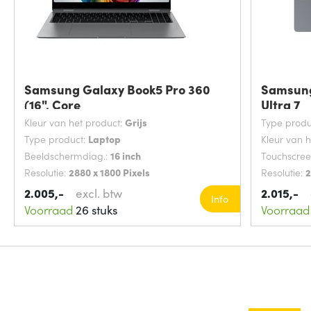
Samsung Galaxy Book5 Pro 360
Samsung
(16", Core
Ultra 7
Kleur van het product:
Grijs
Type produ
Type product:
Laptop
Kleur van 
Beeldschermdiag.:
16 inch
Touchscre
Resolutie:
2880 x 1800 Pixels
Resolutie:
2
2.005,-
excl. btw
2.015,-
Info
Voorraad
26 stuks
Voorraad