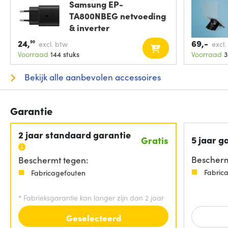
Samsung EP-
TA800NBEG netvoeding
& inverter
Binnen/buiten 25
24,
69,-
90
excl. btw
excl.
Voorraad
144 stuks
Voorraad
3
Bekijk alle aanbevolen accessoires
Garantie
2 jaar standaard garantie
5 jaar g
Gratis
Bescherm
Beschermt tegen:
Fabric
Fabricagefouten
*
Fabrieksgarantie kan langer zijn dan 2 jaar
Geselecteerd