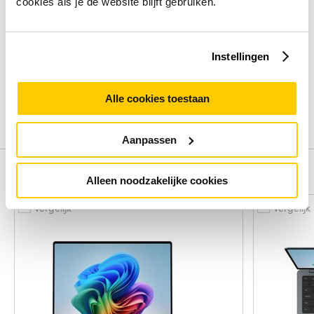
Review
cookies als je de website blijft gebruiken.
Beoordelingen binnenkort beschikbaar
Instellingen
Deel je ervaring met het product door het schrijven van een
review.
Alle cookies toestaan
Schrijf een review
Aanpassen
Alternatieven
Alleen noodzakelijke cookies
Vergelijk
Vergelijk