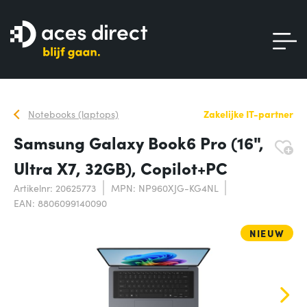
Notebooks (laptops)
Zakelijke IT-partner
Samsung Galaxy Book6 Pro (16",
Ultra X7, 32GB), Copilot+PC
Artikelnr: 20625773
MPN: NP960XJG-KG4NL
EAN: 8806099140090
NIEUW