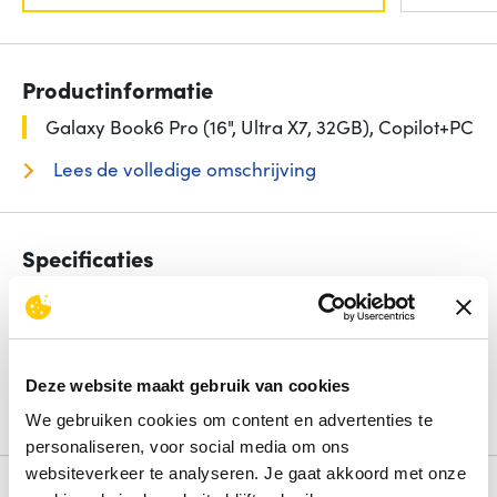
Productinformatie
Galaxy Book6 Pro (16", Ultra X7, 32GB), Copilot+PC
Lees de volledige omschrijving
Specificaties
Beeldschermdiag.
16 inch
Intern geheugen
32 GB
Opslagcapaciteit
1000 GB
Processorfamilie
Intel Core Ultra X7
Besturingssysteem
Windows 11 Home
Deze website maakt gebruik van cookies
We gebruiken cookies om content en advertenties te
Bekijk alle specificaties
personaliseren, voor social media om ons
websiteverkeer te analyseren. Je gaat akkoord met onze