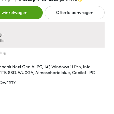
n winkelwagen
Offerte aanvragen
jn
tie
king
ebook Next Gen AI PC, 14", Windows 11 Pro, Intel
1TB SSD, WUXGA, Atmospheric blue, Copilot+ PC
QWERTY