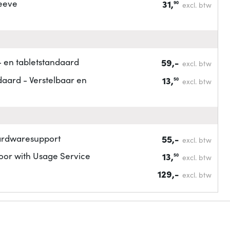
leeve
31,
90
excl. btw
 en tabletstandaard
59,-
excl. btw
aard - Verstelbaar en
13,
50
excl. btw
hardwaresupport
55,-
excl. btw
oor with Usage Service
13,
50
excl. btw
129,-
excl. btw