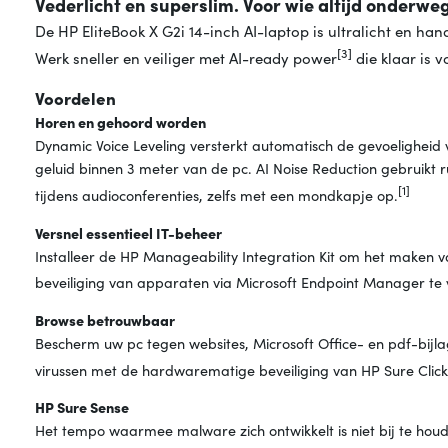
Vederlicht en superslim. Voor wie altijd onderweg
De HP EliteBook X G2i 14-inch AI-laptop is ultralicht en han
[3]
Werk sneller en veiliger met AI-ready power
die klaar is 
Voordelen
Horen en gehoord worden
Dynamic Voice Leveling versterkt automatisch de gevoeligheid
geluid binnen 3 meter van de pc. AI Noise Reduction gebruikt 
[1]
tijdens audioconferenties, zelfs met een mondkapje op.
Versnel essentieel IT-beheer
Installeer de HP Manageability Integration Kit om het maken
beveiliging van apparaten via Microsoft Endpoint Manager te v
Browse betrouwbaar
Bescherm uw pc tegen websites, Microsoft Office- en pdf-bijl
virussen met de hardwarematige beveiliging van HP Sure Click
HP Sure Sense
Het tempo waarmee malware zich ontwikkelt is niet bij te hou