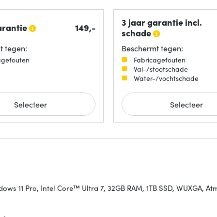
3 jaar garantie incl.
arantie
149,-
schade
 tegen:
Beschermt tegen:
agefouten
Fabricagefouten
Val-/stootschade
Water-/vochtschade
Selecteer
Selecteer
indows 11 Pro, Intel Core™ Ultra 7, 32GB RAM, 1TB SSD, WUXGA, A