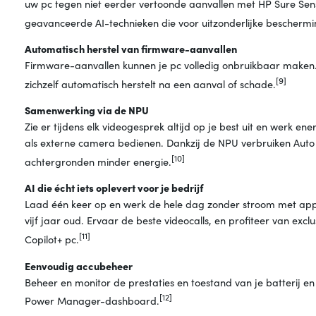
uw pc tegen niet eerder vertoonde aanvallen met HP Sure Se
geavanceerde AI-technieken die voor uitzonderlijke beschermi
Automatisch herstel van firmware-aanvallen
Firmware-aanvallen kunnen je pc volledig onbruikbaar maken.
[9]
zichzelf automatisch herstelt na een aanval of schade.
Samenwerking via de NPU
Zie er tijdens elk videogesprek altijd op je best uit en werk e
als externe camera bedienen. Dankzij de NPU verbruiken Auto 
[10]
achtergronden minder energie.
AI die écht iets oplevert voor je bedrijf
Laad één keer op en werk de hele dag zonder stroom met appar
vijf jaar oud. Ervaar de beste videocalls, en profiteer van exc
[11]
Copilot+ pc.
Eenvoudig accubeheer
Beheer en monitor de prestaties en toestand van je batterij e
[12]
Power Manager-dashboard.