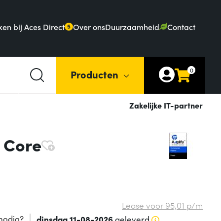
en bij Aces Direct
Over ons
Duurzaamheid
Contact
5
0
Producten
Zakelijke IT-partner
l Core
Lease voor
95,
01
p/m
nodig?
dinsdag 11-08-2026
geleverd