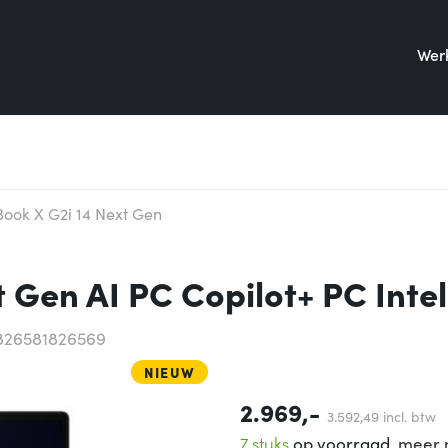
Werk
Book X G2i 14 Next Gen
t Gen AI PC Copilot+ PC Inte
826581826569
NIEUW
2.969,-
3.592,
49
incl. btw
7 stuks
op voorraad,
meer 