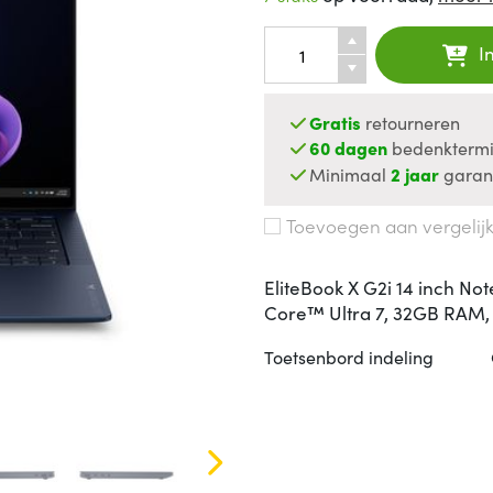
I
Gratis
retourneren
60 dagen
bedenktermi
Minimaal
2 jaar
garan
Toevoegen aan vergelij
EliteBook X G2i 14 inch Not
Core™ Ultra 7, 32GB RAM, 
Toetsenbord indeling