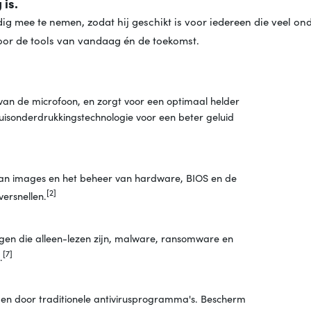
 is.
dig mee te nemen, zodat hij geschikt is voor iedereen die veel on
voor de tools van vandaag én de toekomst.
 van de microfoon, en zorgt voor een optimaal helder
ruisonderdrukkingstechnologie voor een beter geluid
 van images en het beheer van hardware, BIOS en de
[2]
ersnellen.
agen die alleen-lezen zijn, malware, ransomware en
[7]
.
den door traditionele antivirusprogramma's. Bescherm