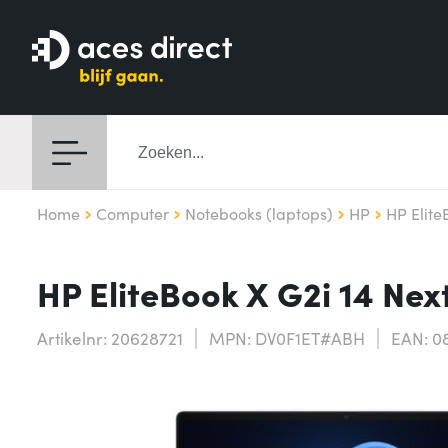
Home
Computer
Notebooks (laptops)
HP
HP Elite
HP EliteBook X G2i 14 Nex
Artikelnr: 20628721
MPN: DV0F1ET#ABH
EAN: 0