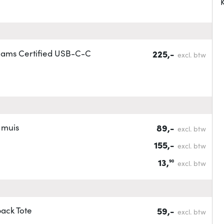
K
Teams Certified USB-C-C
225,-
excl. btw
 muis
89,-
excl. btw
155,-
excl. btw
13,
90
excl. btw
ack Tote
59,-
excl. btw