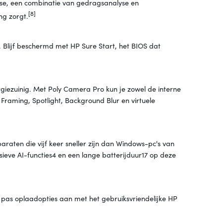
nse, een combinatie van gedragsanalyse en
[8]
ng zorgt.
 Blijf beschermd met HP Sure Start, het BIOS dat
nergiezuinig. Met Poly Camera Pro kun je zowel de interne
Framing, Spotlight, Background Blur en virtuele
aten die vijf keer sneller zijn dan Windows-pc's van
lusieve AI-functies4 en een lange batterijduur17 op deze
n pas oplaadopties aan met het gebruiksvriendelijke HP