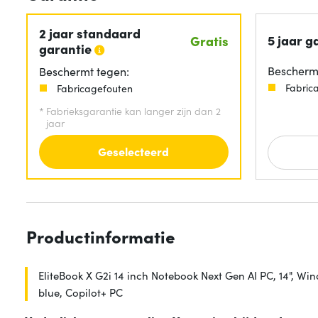
2 jaar standaard
5 jaar g
Gratis
garantie
Beschermt
Beschermt tegen:
Fabric
Fabricagefouten
*
Fabrieksgarantie kan langer zijn dan 2
jaar
Geselecteerd
Productinformatie
EliteBook X G2i 14 inch Notebook Next Gen AI PC, 14", W
blue, Copilot+ PC