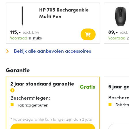
HP 705 Rechargeable
Multi Pen
115,-
89,-
excl. btw
excl.
Voorraad
11 stuks
Voorraad
2
Bekijk alle aanbevolen accessoires
Garantie
2 jaar standaard garantie
5 jaar g
Gratis
Bescherm
Beschermt tegen:
Fabric
Fabricagefouten
*
Fabrieksgarantie kan langer zijn dan 2 jaar