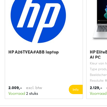
HP A26TVEA#ABB laptop
HP Elite
AI PC
Kleur van 
Type produ
Beeldsche
Resolutie:
1
2.009,-
excl. btw
2.129,-
Info
Voorraad
2 stuks
Voorraad