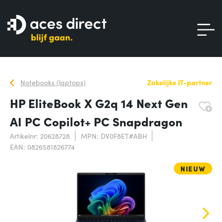
Notebooks (laptops)
Zakelijke IT-partner
HP EliteBook X G2q 14 Next Gen
AI PC Copilot+ PC Snapdragon
Artikelnr: 20628728
MPN: DV0F8ET#ABH
EAN: 0826581826774
NIEUW