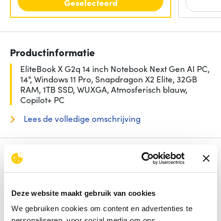
Geselecteerd
Productinformatie
EliteBook X G2q 14 inch Notebook Next Gen AI PC,
14", Windows 11 Pro, Snapdragon X2 Elite, 32GB
RAM, 1TB SSD, WUXGA, Atmosferisch blauw,
Copilot+ PC
Lees de volledige omschrijving
Specificaties
Beeldschermdiag.
14 inch
Intern geheugen
32 GB
Deze website maakt gebruik van cookies
Opslagcapaciteit
1000 GB
Processorfamilie
Snapdragon
We gebruiken cookies om content en advertenties te
Besturingssysteem
Windows 11 Pro
personaliseren, voor social media om ons