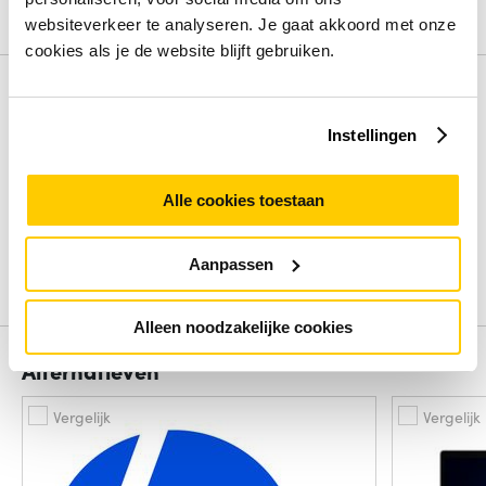
Bekijk alle specificaties
websiteverkeer te analyseren. Je gaat akkoord met onze
cookies als je de website blijft gebruiken.
Review
Instellingen
Beoordelingen binnenkort beschikbaar
Alle cookies toestaan
Deel je ervaring met het product door het schrijven van een
review.
Aanpassen
Schrijf een review
Alleen noodzakelijke cookies
Alternatieven
Vergelijk
Vergelijk