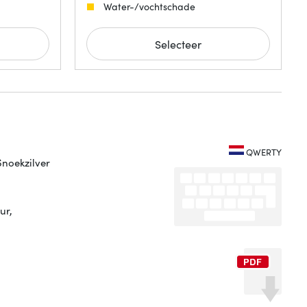
Water-/vochtschade
Selecteer
QWERTY
Snoekzilver
ur,