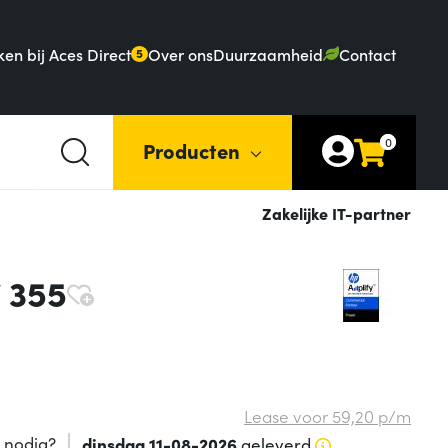
en bij Aces Direct
Over ons
Duurzaamheid
Contact
5
0
Producten
Zakelijke IT-partner
7 355
Lease voor
59,
20
p/m
 nodig?
dinsdag 11-08-2026
geleverd