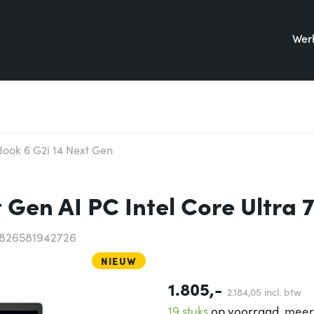
Werk
Book 6 G2i 14 Next Gen
 Gen AI PC Intel Core Ultra 
0826581942726
NIEUW
1.805,-
2.184,
05
incl. btw
19 stuks
op voorraad,
meer