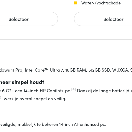
Water-/vochtschade
Selecteer
Selecteer
indows 11 Pro, Intel Core™ Ultra 7, 16GB RAM, 512GB SSD, WUXGA, 
eheer simpel houdt
[4]
k 6 G2i, een 14-inch HP Copilot+ pc.
Dankzij de lange batterijdu
3]
werk je overal soepel en veilig.
eveiligde, makkelijk te beheren 14-inch AI-enhanced pc.