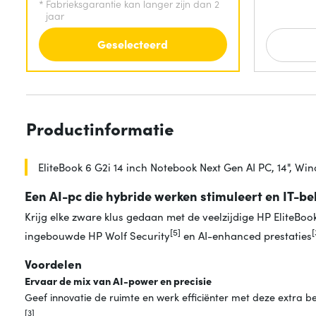
*
Fabrieksgarantie kan langer zijn dan 2
jaar
Geselecteerd
Productinformatie
EliteBook 6 G2i 14 inch Notebook Next Gen AI PC, 14", W
Een AI-pc die hybride werken stimuleert en IT-b
Krijg elke zware klus gedaan met de veelzijdige HP EliteBoo
[5]
[
ingebouwde HP Wolf Security
en AI-enhanced prestaties
Voordelen
Ervaar de mix van AI-power en precisie
Geef innovatie de ruimte en werk efficiënter met deze extra b
[3]