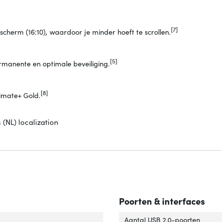
[7]
cherm (16:10), waardoor je minder hoeft te scrollen.
[5]
rmanente en optimale beveiliging.
[8]
imate+ Gold.
(NL) localization
Poorten & interfaces
 product'
ver 'Type product'
Aantal USB 2.0-poorten