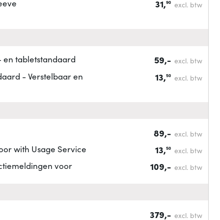
leeve
31,
90
excl. btw
 en tabletstandaard
59,-
excl. btw
aard - Verstelbaar en
13,
50
excl. btw
89,-
excl. btw
oor with Usage Service
13,
50
excl. btw
ectiemeldingen voor
109,-
excl. btw
379,-
excl. btw