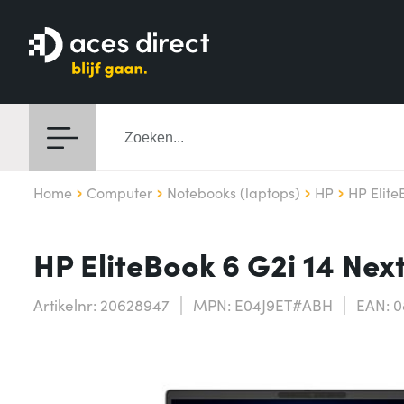
Home
Computer
Notebooks (laptops)
HP
HP Elite
HP EliteBook 6 G2i 14 Next
Artikelnr: 20628947
MPN: E04J9ET#ABH
EAN: 