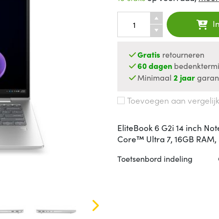
I
Gratis
retourneren
60 dagen
bedenktermi
Minimaal
2 jaar
garan
Toevoegen aan vergelij
EliteBook 6 G2i 14 inch Not
Core™ Ultra 7, 16GB RAM,
Toetsenbord indeling