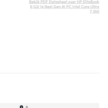
Bekijk PDF Datasheet over HP EliteBook
6 G2i 14 Next Gen AI PC Intel Core Ultra
7 355
Uitleg over 'Aantal USB 2.0-poorten'
Verberg uitleg over 'Aantal USB 2.0-poorten'
0