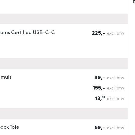
K
Teams Certified USB-C-C
225,-
excl. btw
 muis
89,-
excl. btw
155,-
excl. btw
13,
90
excl. btw
ack Tote
59,-
excl. btw