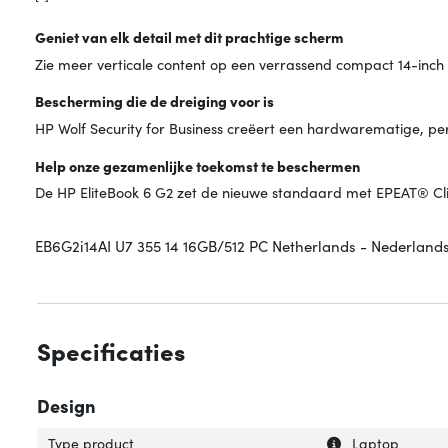
Geniet van elk detail met dit prachtige scherm
Zie meer verticale content op een verrassend compact 14-inch s
Bescherming die de dreiging voor is
HP Wolf Security for Business creëert een hardwarematige, pe
Help onze gezamenlijke toekomst te beschermen
De HP EliteBook 6 G2 zet de nieuwe standaard met EPEAT® Cl
EB6G2i14AI U7 355 14 16GB/512 PC Netherlands - Nederlands 
Specificaties
Design
Uitleg over 'Type
Verberg uitleg o
Type product
Laptop