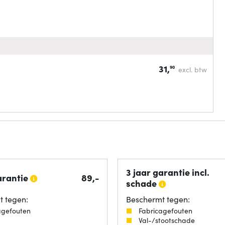
31,
90
excl. btw
3 jaar garantie incl.
arantie
89,-
schade
 tegen:
Beschermt tegen:
agefouten
Fabricagefouten
Val-/stootschade