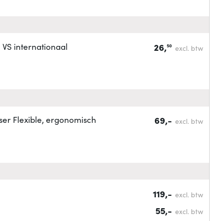
 VS internationaal
26,
50
excl. btw
ser Flexible, ergonomisch
69,-
excl. btw
119,-
excl. btw
55,-
excl. btw