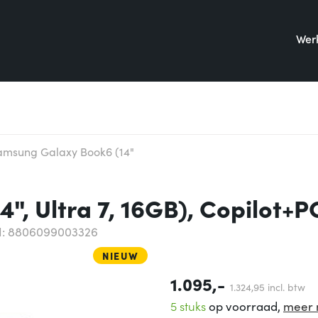
Werk
amsung Galaxy Book6 (14"
, Ultra 7, 16GB), Copilot+P
: 8806099003326
NIEUW
1.095,-
1.324,
95
incl. btw
5 stuks
op voorraad,
meer 