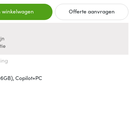
n winkelwagen
Offerte aanvragen
jn
tie
king
 16GB), Copilot+PC