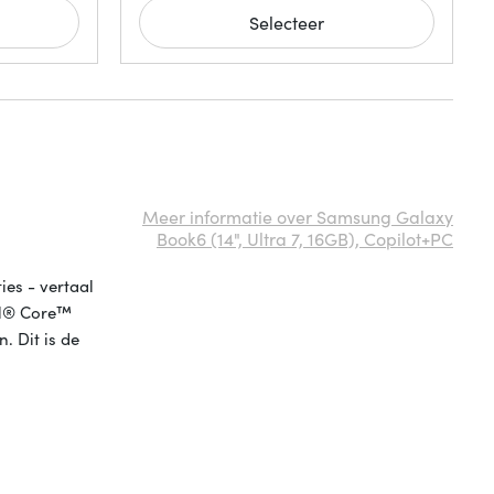
Selecteer
Meer informatie over Samsung Galaxy
Book6 (14", Ultra 7, 16GB), Copilot+PC
ies - vertaal
tel® Core™
. Dit is de