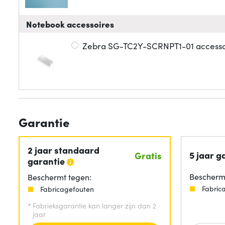
Notebook accessoires
Zebra SG-TC2Y-SCRNPT1-01 accesso
Garantie
2 jaar standaard
5 jaar g
Gratis
garantie
Beschermt
Beschermt tegen:
Fabric
Fabricagefouten
*
Fabrieksgarantie kan langer zijn dan 2
jaar