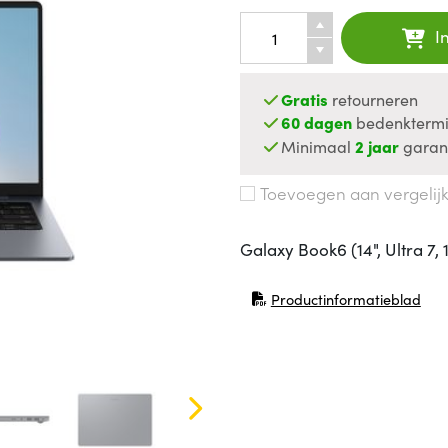
I
Gratis
retourneren
60 dagen
bedenktermi
Minimaal
2 jaar
garan
Toevoegen aan vergelij
Galaxy Book6 (14", Ultra 7,
Productinformatieblad
(opent in nieuw venster)