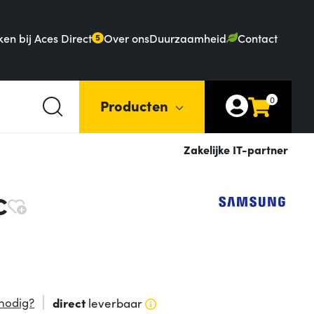
en bij Aces Direct
Over ons
Duurzaamheid
Contact
5
0
Producten
Zakelijke IT-partner
C
nodig?
direct
leverbaar