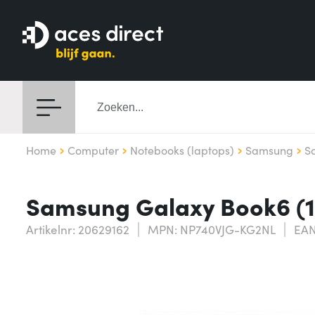
Home
Computer
Notebooks (laptops)
Samsung
S
Samsung Galaxy Book6 (14"
Artikelnr: 20629162
MPN: NP740VJG-KG2NL
EAN