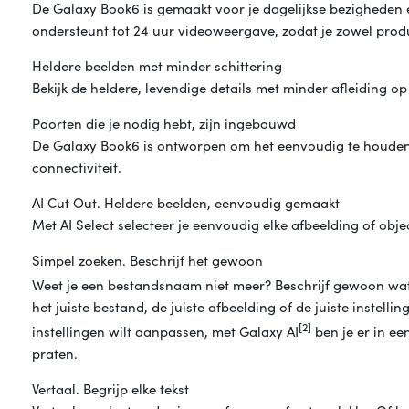
De Galaxy Book6 is gemaakt voor je dagelijkse bezigheden 
ondersteunt tot 24 uur videoweergave, zodat je zowel produc
Heldere beelden met minder schittering
Bekijk de heldere, levendige details met minder afleiding o
Poorten die je nodig hebt, zijn ingebouwd
De Galaxy Book6 is ontworpen om het eenvoudig te houden 
connectiviteit.
AI Cut Out. Heldere beelden, eenvoudig gemaakt
Met AI Select selecteer je eenvoudig elke afbeelding of obj
Simpel zoeken. Beschrijf het gewoon
Weet je een bestandsnaam niet meer? Beschrijf gewoon wat 
het juiste bestand, de juiste afbeelding of de juiste instell
[2]
instellingen wilt aanpassen, met Galaxy AI
ben je er in ee
praten.
Vertaal. Begrijp elke tekst