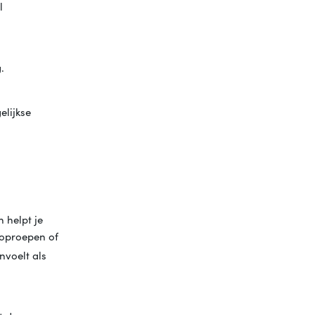
l
.
elijkse
n helpt je
t oproepen of
nvoelt als