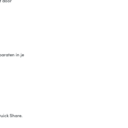
at door
araten in je
uick Share.