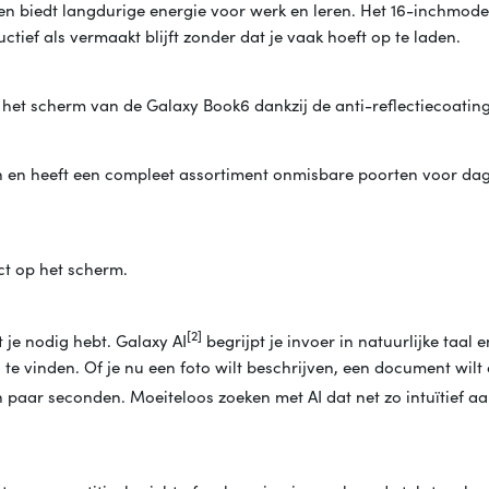
en biedt langdurige energie voor werk en leren. Het 16-inchmode
tief als vermaakt blijft zonder dat je vaak hoeft op te laden.
p het scherm van de Galaxy Book6 dankzij de anti-reflectiecoating
en heeft een compleet assortiment onmisbare poorten voor dag
ect op het scherm.
[2]
je nodig hebt. Galaxy AI
begrijpt je invoer in natuurlijke taal e
ing te vinden. Of je nu een foto wilt beschrijven, een document wil
n paar seconden. Moeiteloos zoeken met AI dat net zo intuïtief aa