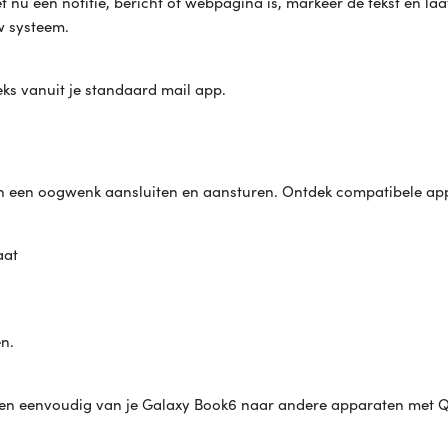
t nu een notitie, bericht of webpagina is, markeer de tekst en la
w systeem.
eks vanuit je standaard mail app.
n een oogwenk aansluiten en aansturen. Ontdek compatibele app
aat
en.
l en eenvoudig van je Galaxy Book6 naar andere apparaten met Q