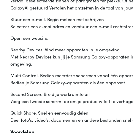
Vertaal geselecteerde zinnen of paragrafen ter plekke. Of he
GalaxyAI gestuurd Vertalen het omzetten in de taal van jou
Stuur een e-mail. Begin meteen met schrijven
Selecteer een e-mailadres en verstuur een e-mail rechtstre
Open een website.
Nearby Devices. Vind meer apparaten in je omgeving
Met Nearby Devices kun jij je Samsung Galaxy-apparaten i
omgeving.
Multi Control. Bedien meerdere schermen vanaf één appar
Bedien je Samsung Galaxy-apparaten als één apparaat.
Second Screen. Breid je werkruimte uit
Voeg een tweede scherm toe om je productiviteit te verhog
Quick Share. Snel en eenvoudig delen
Deel foto's, video's, documenten en andere bestanden sne
Voordelen