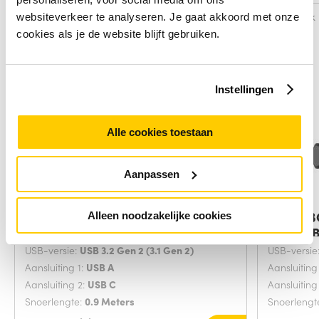
Vergelijk
Vergelijk
websiteverkeer te analyseren. Je gaat akkoord met onze
cookies als je de website blijft gebruiken.
Instellingen
Alle cookies toestaan
Aanpassen
Belkin USB-A - USB-C, 0.9m USB-
Belkin 
Alleen noodzakelijke cookies
kabel USB
Flex USB
USB-versie:
USB 3.2 Gen 2 (3.1 Gen 2)
USB-versie
Aansluiting 1:
USB A
Aansluiting
Aansluiting 2:
USB C
Aansluiting
Snoerlengte:
0.9 Meters
Snoerlengt