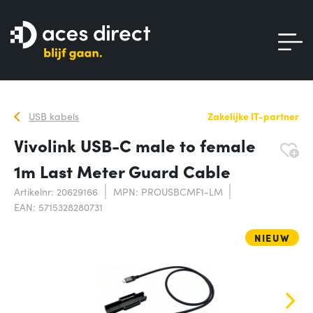
USB kabels
Zakelijke IT-partner
Vivolink USB-C male to female
1m Last Meter Guard Cable
Artikelnr: 20629166
MPN: PROUSBCMF1-LM
EAN: 5715328280731
NIEUW