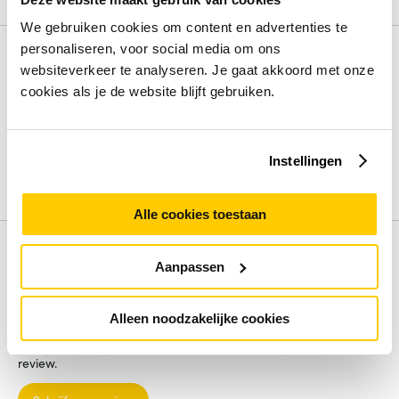
We gebruiken cookies om content en advertenties te
personaliseren, voor social media om ons
Specificaties
websiteverkeer te analyseren. Je gaat akkoord met onze
Beeldschermdiag.
16 inch
cookies als je de website blijft gebruiken.
Intern geheugen
16 GB
Opslagcapaciteit
512 GB
Processorfamilie
Intel Core Ultra 7
Instellingen
Frequentie van processor
2.3 Gigahertz
Bekijk alle specificaties
Alle cookies toestaan
Review
Aanpassen
Beoordelingen binnenkort beschikbaar
Alleen noodzakelijke cookies
Deel je ervaring met het product door het schrijven van een
review.