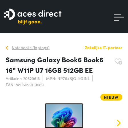
Notebooks (laptops)
Zakelijke IT-partner
Samsung Galaxy Book6 Book6
16" W11P U7 16GB 512GB EE
Artikelnr: 20629613
MPN: NP764BJG-KG1NL
EAN: 8806099119669
NIEUW