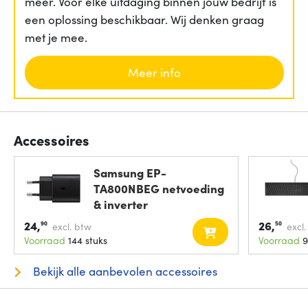
meer. Voor elke uitdaging binnen jouw bedrijf is
een oplossing beschikbaar. Wij denken graag
met je mee.
Meer info
Accessoires
Samsung EP-
TA800NBEG netvoeding
& inverter
Binnen/buiten 25
24,
26,
90
50
excl. btw
excl
Voorraad
144 stuks
Voorraad
9
Bekijk alle aanbevolen accessoires