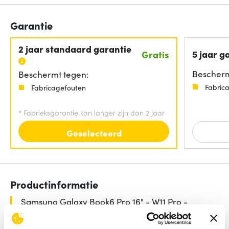
Garantie
2 jaar standaard garantie
5 jaar g
Gratis
Bescherm
Beschermt tegen:
Fabric
Fabricagefouten
*
Fabrieksgarantie kan langer zijn dan 2 jaar
Geselecteerd
Productinformatie
Samsung Galaxy Book6 Pro 16" - W11 Pro -
U7/16GB/512GB/US INTL - Copilot+ PC - Grijs