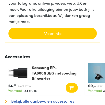
voor fotografie, ontwerp, video, web, UX en
meer. Voor elke uitdaging binnen jouw bedrijf is
een oplossing beschikbaar. Wij denken graag
met je mee.
Meer info
Accessoires
Samsung EP-
TA800NBEG netvoeding
& inverter
Binnen/buiten 25
24,
69,-
90
excl. btw
excl.
Voorraad
144 stuks
Voorraad
3
Bekijk alle aanbevolen accessoires