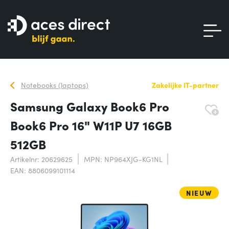
Notebooks (laptops)
Zakelijke IT-partner
Samsung Galaxy Book6 Pro
Book6 Pro 16" W11P U7 16GB
512GB
Artikelnr: 20629625
MPN: NP964XJG-KG1NL
EAN: 8806099101114
NIEUW