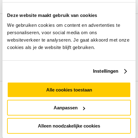
Lees de volledige omschrijving
Deze website maakt gebruik van cookies
Specificaties
We gebruiken cookies om content en advertenties te
personaliseren, voor social media om ons
Beeldschermdiag.
16 inch
websiteverkeer te analyseren. Je gaat akkoord met onze
Intern geheugen
16 GB
cookies als je de website blijft gebruiken.
Opslagcapaciteit
512 GB
Processorfamilie
Intel Core Ultra 7
Besturingssysteem
Windows 11 Pro
Instellingen
Bekijk alle specificaties
Alle cookies toestaan
Review
Aanpassen
Beoordelingen binnenkort beschikbaar
Deel je ervaring met het product door het schrijven van een
Alleen noodzakelijke cookies
review.