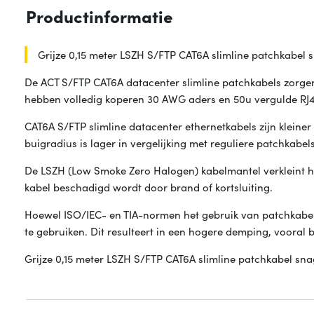
Productinformatie
Grijze 0,15 meter LSZH S/FTP CAT6A slimline patchkabel
De ACT S/FTP CAT6A datacenter slimline patchkabels zorg
hebben volledig koperen 30 AWG aders en 50u vergulde RJ
CAT6A S/FTP slimline datacenter ethernetkabels zijn kleine
buigradius is lager in vergelijking met reguliere patchkabels
De LSZH (Low Smoke Zero Halogen) kabelmantel verkleint he
kabel beschadigd wordt door brand of kortsluiting.
Hoewel ISO/IEC- en TIA-normen het gebruik van patchkabel
te gebruiken. Dit resulteert in een hogere demping, vooral b
Grijze 0,15 meter LSZH S/FTP CAT6A slimline patchkabel sna