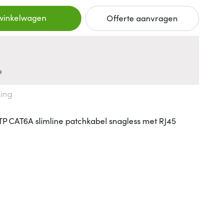
 winkelwagen
Offerte aanvragen
n
e
king
TP CAT6A slimline patchkabel snagless met RJ45