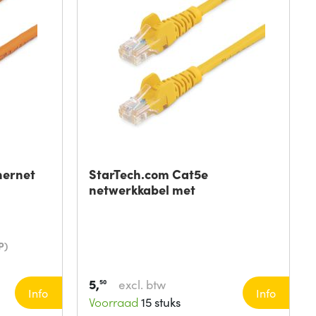
hernet
StarTech.com Cat5e
netwerkkabel met
P)
5,
excl. btw
50
Info
Info
Voorraad
15 stuks