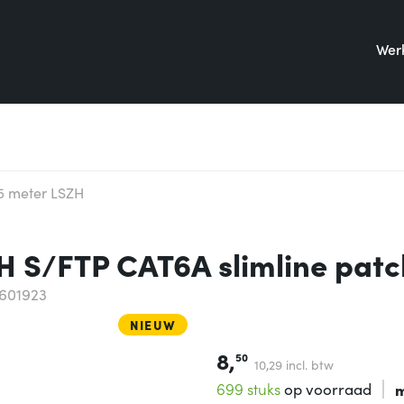
Werk
15 meter LSZH
ZH S/FTP CAT6A slimline pat
601923
NIEUW
8,
50
10,
29
incl. btw
699 stuks
op voorraad
m