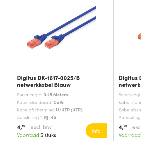
Digitus DK-1617-0025/B
Digitus
netwerkkabel Blauw
netwerk
Snoerlengte:
0.25 Meters
Snoerlengt
Kabel standaard:
Cat6
Kabel sta
Kabelafscherming:
U/UTP (UTP)
Kabelafsc
Aansluiting 1:
RJ-45
Aansluiting
4,
4,
excl. btw
exc
90
90
Info
Voorraad
5 stuks
Voorraad