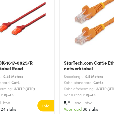
 DK-1617-0025/R
StarTech.com Cat5e Et
kabel Rood
netwerkkabel
e:
0.25 Meters
Snoerlengte:
0.5 Meters
ndaard:
Cat6
Kabel standaard:
Cat5e
herming:
U/UTP (UTP)
Kabelafscherming:
U/UTP (UT
 1:
RJ-45
Aansluiting 1:
RJ-45
5,
l. btw
excl. btw
50
Info
24 stuks
Voorraad
38 stuks