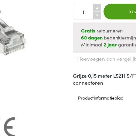
In
Gratis
retourneren
60 dagen
bedenktermij
Minimaal
2 jaar
garanti
Toevoegen aan vergelij
Grijze 0,15 meter LSZH S/F
connectoren
Productinformatieblad
(opent in nieuw venster)