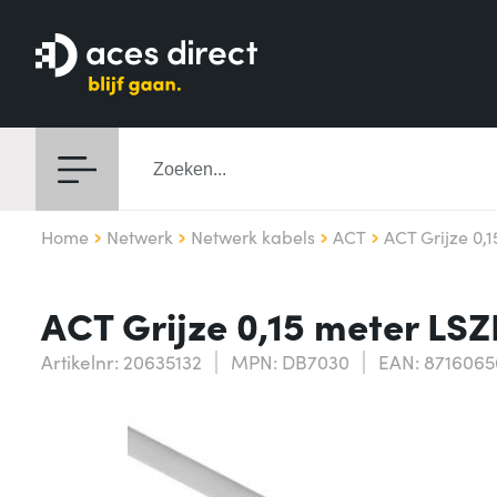
Home
Netwerk
Netwerk kabels
ACT
ACT Grijze 0,
ACT Grijze 0,15 meter LS
Artikelnr: 20635132
MPN: DB7030
EAN: 8716065