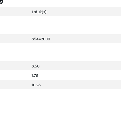
ng
1 stuk(s)
85442000
8.50
1.78
10.28