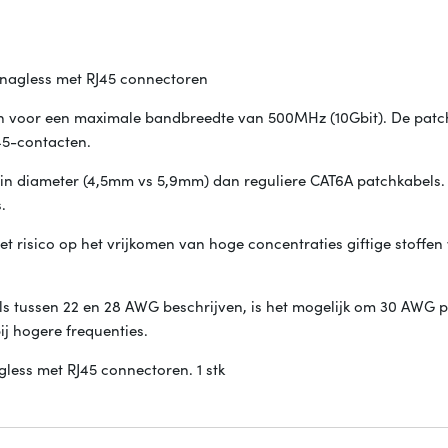
 snagless met RJ45 connectoren
en voor een maximale bandbreedte van 500MHz (10Gbit). De patc
45-contacten.
r in diameter (4,5mm vs 5,9mm) dan reguliere CAT6A patchkabels.
.
t risico op het vrijkomen van hoge concentraties giftige stoffe
s tussen 22 en 28 AWG beschrijven, is het mogelijk om 30 AWG 
ij hogere frequenties.
gless met RJ45 connectoren. 1 stk