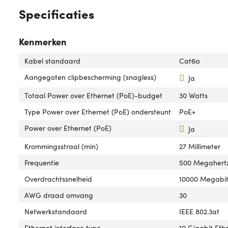
Specificaties
Kenmerken
Kabel standaard
Cat6a
Aangegoten clipbescherming (snagless)
Ja
Totaal Power over Ethernet (PoE)-budget
30 Watts
Type Power over Ethernet (PoE) ondersteunt
PoE+
Power over Ethernet (PoE)
Ja
Krommingsstraal (min)
27 Millimeter
Frequentie
500 Megahert
Overdrachtssnelheid
10000 Megabit
AWG draad omvang
30
Netwerkstandaard
IEEE 802.3at
Ethernet interface type
10 Gigabit Eth