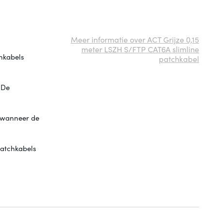
Meer informatie over ACT Grijze 0,15
meter LSZH S/FTP CAT6A slimline
hkabels
patchkabel
 De
n wanneer de
patchkabels