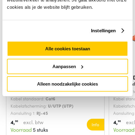
cookies als je de website blijft gebruiken.
Instellingen
Alle cookies toestaan
Aanpassen
Digitus DK-1617-0025/B
Digitus
netwerkkabel Blauw
netwerk
Alleen noodzakelijke cookies
Snoerlengte:
0.25 Meters
Snoerlengt
Kabel standaard:
Cat6
Kabel sta
Kabelafscherming:
U/UTP (UTP)
Kabelafsc
Aansluiting 1:
RJ-45
Aansluiting
4,
excl. btw
4,
excl
90
90
Info
Voorraad
5 stuks
Voorraad