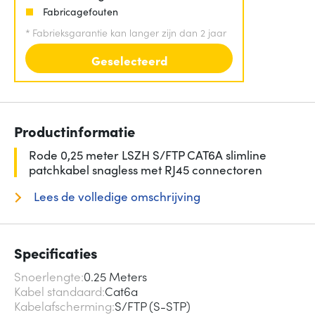
Fabricagefouten
*
Fabrieksgarantie kan langer zijn dan 2 jaar
Geselecteerd
Productinformatie
Rode 0,25 meter LSZH S/FTP CAT6A slimline
patchkabel snagless met RJ45 connectoren
Lees de volledige omschrijving
Specificaties
Snoerlengte
0.25 Meters
Kabel standaard
Cat6a
Kabelafscherming
S/FTP (S-STP)