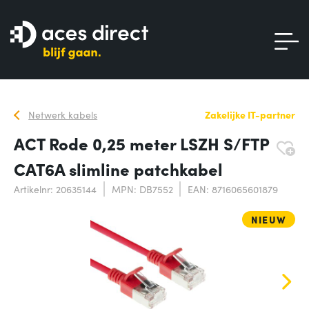
Netwerk kabels
Zakelijke IT-partner
ACT Rode 0,25 meter LSZH S/FTP
CAT6A slimline patchkabel
Artikelnr: 20635144
MPN: DB7552
EAN: 8716065601879
NIEUW