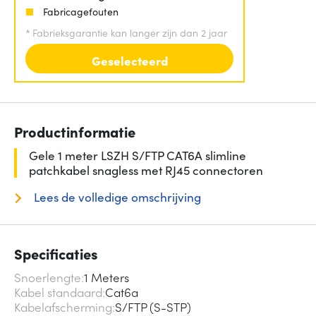
Fabricagefouten
*
Fabrieksgarantie kan langer zijn dan 2 jaar
Geselecteerd
Productinformatie
Gele 1 meter LSZH S/FTP CAT6A slimline
patchkabel snagless met RJ45 connectoren
Lees de volledige omschrijving
Specificaties
Snoerlengte
1 Meters
Kabel standaard
Cat6a
Kabelafscherming
S/FTP (S-STP)