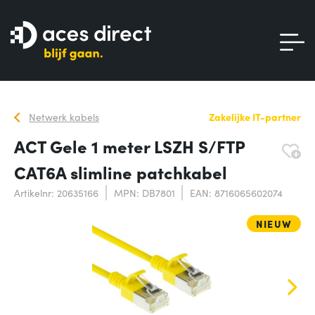
Netwerk kabels
Zakelijke IT-partner
ACT Gele 1 meter LSZH S/FTP
CAT6A slimline patchkabel
Artikelnr: 20635166
MPN: DB7801
EAN: 8716065602074
NIEUW