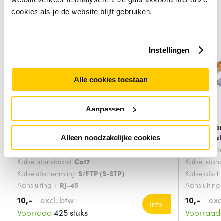
cookies als je de website blijft gebruiken.
Instellingen
Alle cookies toestaan
Aanpassen
Microconnect SFTP702G
Microco
netwerkkabel Groen 2
netwerk
Alleen noodzakelijke cookies
Snoerlengte:
2 Meters
Snoerlengt
Kabel standaard:
Cat7
Kabel sta
Kabelafscherming:
S/FTP (S-STP)
Kabelafsc
Aansluiting 1:
RJ-45
Aansluiting
10,-
excl. btw
10,-
exc
Info
Voorraad
425 stuks
Voorraad