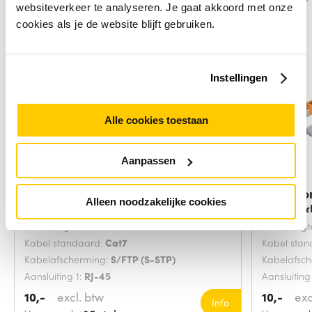
websiteverkeer te analyseren. Je gaat akkoord met onze
cookies als je de website blijft gebruiken.
Instellingen
Alle cookies toestaan
Aanpassen
Microconnect SFTP702G
Microco
Alleen noodzakelijke cookies
netwerkkabel Groen 2
netwerk
Snoerlengte:
2 Meters
Snoerlengt
Kabel standaard:
Cat7
Kabel sta
Kabelafscherming:
S/FTP (S-STP)
Kabelafsc
Aansluiting 1:
RJ-45
Aansluiting
10,-
excl. btw
10,-
exc
Info