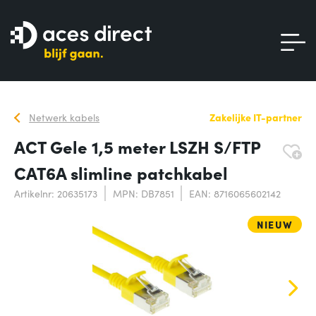
Netwerk kabels
Zakelijke IT-partner
ACT Gele 1,5 meter LSZH S/FTP
CAT6A slimline patchkabel
Artikelnr: 20635173
MPN: DB7851
EAN: 8716065602142
NIEUW