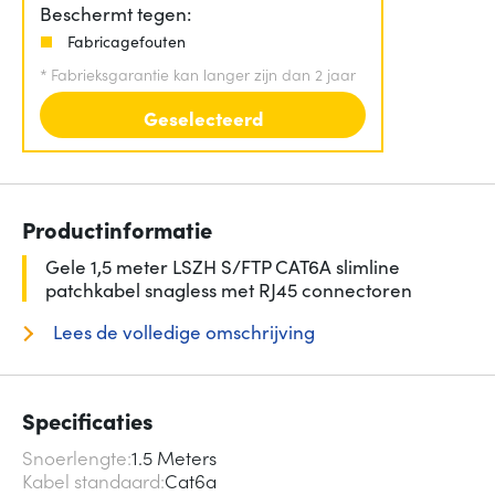
Beschermt tegen:
Fabricagefouten
*
Fabrieksgarantie kan langer zijn dan 2 jaar
Geselecteerd
Productinformatie
Gele 1,5 meter LSZH S/FTP CAT6A slimline
patchkabel snagless met RJ45 connectoren
Lees de volledige omschrijving
Specificaties
Snoerlengte
1.5 Meters
Kabel standaard
Cat6a