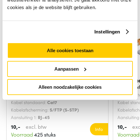
cookies als je de website blijft gebruiken.
Instellingen
Alle cookies toestaan
Aanpassen
Microconnect SFTP702G
Microco
netwerkkabel Groen 2
netwerk
Alleen noodzakelijke cookies
Snoerlengte:
2 Meters
Snoerlengt
Kabel standaard:
Cat7
Kabel sta
Kabelafscherming:
S/FTP (S-STP)
Kabelafsc
Aansluiting 1:
RJ-45
Aansluiting
10,-
excl. btw
10,-
exc
Info
Voorraad
425 stuks
Voorraad