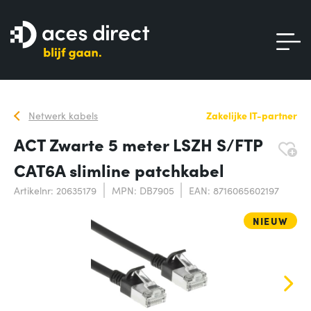
Netwerk kabels
Zakelijke IT-partner
ACT Zwarte 5 meter LSZH S/FTP
CAT6A slimline patchkabel
Artikelnr: 20635179
MPN: DB7905
EAN: 8716065602197
NIEUW