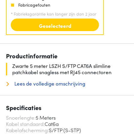
Fabricagefouten
*
Fabrieksgarantie kan langer zijn dan 2 jaar
Geselecteerd
Productinformatie
Zwarte 5 meter LSZH S/FTP CAT6A slimline
patchkabel snagless met RJ45 connectoren
Lees de volledige omschrijving
Specificaties
Snoerlengte
5 Meters
Kabel standaard
Cat6a
Kabelafscherming
S/FTP (S-STP)