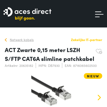
Netwerk kabels
Zakelijke IT-partner
ACT Zwarte 0,15 meter LSZH
S/FTP CAT6A slimline patchkabel
Artikelnr: 20635182
MPN: DB7930
EAN: 8716065602500
NIEUW