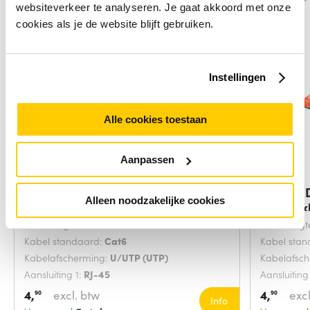
websiteverkeer te analyseren. Je gaat akkoord met onze
cookies als je de website blijft gebruiken.
Instellingen
Alle cookies toestaan
Aanpassen
Digitus DK-1617-0025/B
Digitus
Alleen noodzakelijke cookies
netwerkkabel Blauw
netwerk
Snoerlengte:
0.25 Meters
Snoerlengt
Kabel standaard:
Cat6
Kabel sta
Kabelafscherming:
U/UTP (UTP)
Kabelafsc
Aansluiting 1:
RJ-45
Aansluiting
4,
excl. btw
4,
excl
90
90
Info