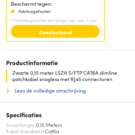
Beschermt tegen:
Fabricagefouten
*
Fabrieksgarantie kan langer zijn dan 2 jaar
Geselecteerd
Productinformatie
Zwarte 0,15 meter LSZH S/FTP CAT6A slimline
patchkabel snagless met RJ45 connectoren
Lees de volledige omschrijving
Specificaties
Snoerlengte
0.15 Meters
Kabel standaard
Cat6a