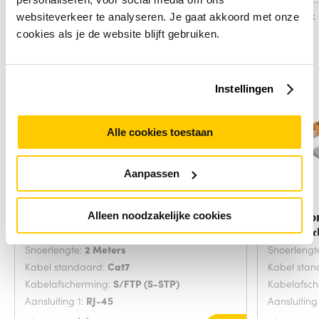
Vergelijk
Vergelijk
websiteverkeer te analyseren. Je gaat akkoord met onze
cookies als je de website blijft gebruiken.
Instellingen
Alle cookies toestaan
Aanpassen
Microconnect SFTP702G
Microco
Alleen noodzakelijke cookies
netwerkkabel Groen 2
netwerk
Snoerlengte:
2 Meters
Snoerlengt
Kabel standaard:
Cat7
Kabel sta
Kabelafscherming:
S/FTP (S-STP)
Kabelafsc
Aansluiting 1:
RJ-45
Aansluiting