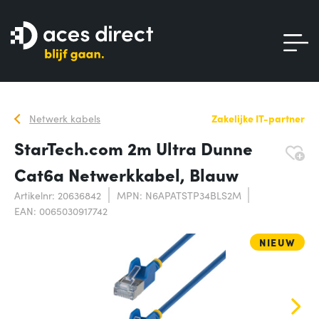
Netwerk kabels
Zakelijke IT-partner
StarTech.com 2m Ultra Dunne
Cat6a Netwerkkabel, Blauw
Artikelnr: 20636842
MPN: N6APATSTP34BLS2M
EAN: 0065030917742
NIEUW