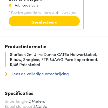
Fabricagefouten
*
Fabrieksgarantie kan langer zijn dan 2 jaar
Geselecteerd
Productinformatie
StarTech 2m Ultra Dunne CAT6a Netwerkkabel,
Blauw, Snagless, FTP, 34AWG Pure Koperdraad,
RJ45 Patchkabel
Lees de volledige omschrijving
Specificaties
Snoerlengte
2 Meters
Kabel standaard
Cat6a