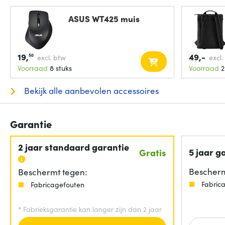
ASUS WT425 muis
19,
49,-
50
excl. btw
excl.
Voorraad
8 stuks
Voorraad
2
Bekijk alle aanbevolen accessoires
Garantie
2 jaar standaard garantie
5 jaar g
Gratis
Bescherm
Beschermt tegen:
Fabric
Fabricagefouten
*
Fabrieksgarantie kan langer zijn dan 2 jaar