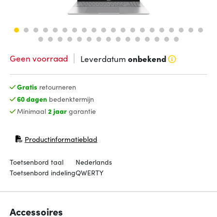
Geen voorraad
Leverdatum
onbekend
Gratis
retourneren
60 dagen
bedenktermijn
Minimaal
2 jaar
garantie
Productinformatieblad
(opent in nieuw venster)
Toetsenbord taal
Nederlands
Toetsenbord indeling
QWERTY
Accessoires