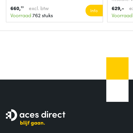
660,
excl. btw
629,-
e
33
Info
Voorraad
762 stuks
Voorraad