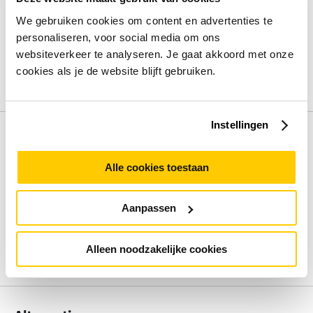
Beeldschermdiag.
16 inch
We gebruiken cookies om content en advertenties te
Intern geheugen
16 GB
personaliseren, voor social media om ons
Opslagcapaciteit
512 GB
Processorfamilie
Intel Core 5
websiteverkeer te analyseren. Je gaat akkoord met onze
Besturingssysteem
Windows 11 Home
cookies als je de website blijft gebruiken.
Bekijk alle specificaties
Instellingen
Review
Alle cookies toestaan
Beoordelingen binnenkort beschikbaar
Aanpassen
Deel je ervaring met het product door het schrijven van een
review.
Alleen noodzakelijke cookies
Schrijf een review