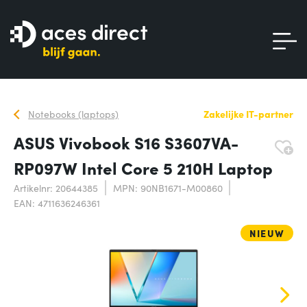
Notebooks (laptops)
Zakelijke IT-partner
ASUS Vivobook S16 S3607VA-
RP097W Intel Core 5 210H Laptop
Artikelnr: 20644385
MPN: 90NB1671-M00860
EAN: 4711636246361
NIEUW