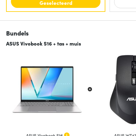
Geselecteerd
Bundels
ASUS Vivobook S16 + tas + muis
ASUS Vivobook S16
ASUS WT42