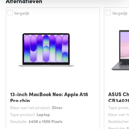
Alternatieven
Vergelijk
Vergelijk
13-inch MacBook Neo: Apple A18
ASUS Ch
Pro chip
CB3402
Kleur van het product:
Zilver
Type produ
Type product:
Laptop
Kleur van 
Resolutie:
2408 x 1506 Pixels
Beeldsche
Resolutie:
1