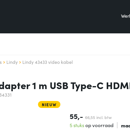
Werk
s
Lindy
Lindy 43433 video kabel
adapter 1 m USB Type-C HDM
34331
NIEUW
55,-
66,
55
incl. btw
5 stuks
op voorraad
maa