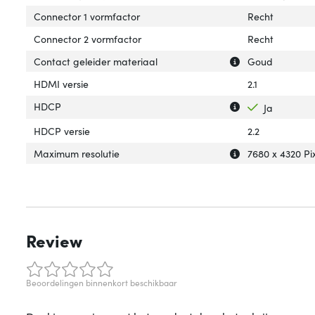
Connector 1 vormfactor
Recht
Connector 2 vormfactor
Recht
Uitleg over 'Con
Verberg uitleg o
Contact geleider materiaal
Goud
HDMI versie
2.1
Uitleg over 'HDC
Verberg uitleg o
HDCP
Ja
HDCP versie
2.2
Uitleg over 'Max
Verberg uitleg o
Maximum resolutie
7680 x 4320 Pi
Review
Beoordelingen binnenkort beschikbaar