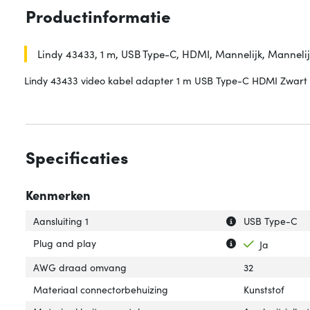
Productinformatie
Lindy 43433, 1 m, USB Type-C, HDMI, Mannelijk, Mannelij
Lindy 43433 video kabel adapter 1 m USB Type-C HDMI Zwart
Specificaties
Kenmerken
Uitleg over 'Aansl
Verberg uitleg ov
Aansluiting 1
USB Type-C
Uitleg over 'Plug
Verberg uitleg o
Plug and play
Ja
AWG draad omvang
32
Materiaal connectorbehuizing
Kunststof