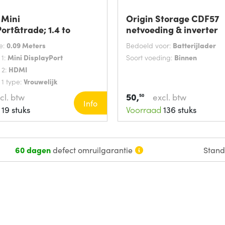
Mini
Origin Storage CDF57
ort&trade; 1.4 to
netvoeding & inverter
rade;
e:
0.09 Meters
Bedoeld voor:
Batterijlader
 1:
Mini DisplayPort
Soort voeding:
Binnen
 2:
HDMI
 1 type:
Vrouwelijk
50,
cl. btw
excl. btw
50
Info
19 stuks
Voorraad
136 stuks
60 dagen
defect omruilgarantie
Stan