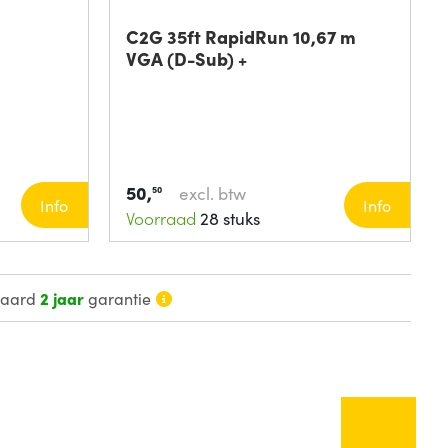
C2G 35ft RapidRun 10,67 m
VGA (D-Sub) +
50,
excl. btw
50
Info
Info
Voorraad
28 stuks
daard
2 jaar
garantie