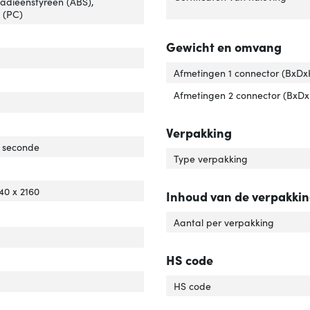
utadieenstyreen (ABS),
 (PC)
set'
er 'Chipset'
Gewicht en omvang
Afmetingen 1 connector (BxDx
r van het product'
er 'Kleur van het product'
Afmetingen 2 connector (BxD
Verpakking
rdrachtssnelheid'
ver 'Overdrachtssnelheid'
r seconde
Type verpakking
dersteunde video-modi'
ver 'Ondersteunde video-modi'
ersteunde grafische resoluties'
ver 'Ondersteunde grafische resoluties'
40 x 2160
Inhoud van de verpakki
Aantal per verpakking
rlengte'
ver 'Snoerlengte'
HS code
uiting 2'
er 'Aansluiting 2'
uiting 1 type'
er 'Aansluiting 1 type'
HS code
luiting 2 type'
er 'Aansluiting 2 type'