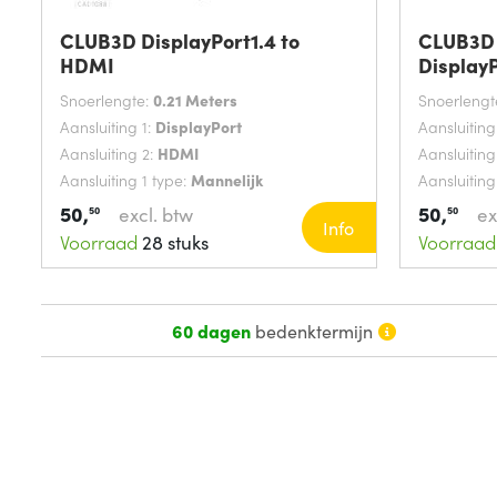
CLUB3D DisplayPort1.4 to
CLUB3D 
HDMI
DisplayP
HDMI&t
Snoerlengte:
0.21 Meters
Snoerlengt
Aansluiting 1:
DisplayPort
Aansluiting
Aansluiting 2:
HDMI
Aansluiting
Aansluiting 1 type:
Mannelijk
Aansluiting
50,
50,
excl. btw
ex
50
50
Info
Voorraad
28 stuks
Voorraad
60 dagen
bedenktermijn