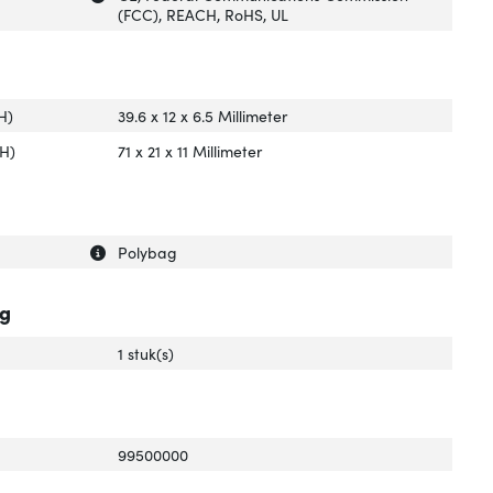
(FCC), REACH, RoHS, UL
H)
39.6 x 12 x 6.5 Millimeter
xH)
71 x 21 x 11 Millimeter
Uitleg over 'Type verpakking'
Verberg uitleg over 'Type verpakking'
Polybag
ng
1 stuk(s)
99500000