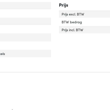
Prijs
Prijs excl. BTW
tact geleider materiaal'
ver 'Contact geleider materiaal'
BTW bedrag
Prijs incl. BTW
P'
ver 'HDCP'
imum resolutie'
ver 'Maximum resolutie'
xels