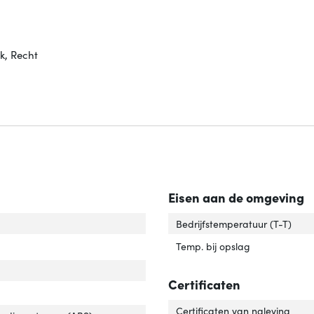
k, Recht
Eisen aan de omgeving
uiting 1'
er 'Aansluiting 1'
Bedrijfstemperatuur (T-T)
 and play'
ver 'Plug and play'
Temp. bij opslag
Certificaten
Certificaten van naleving