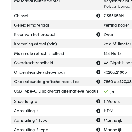
Materiaal buitenmantel
Acrylonitrielb
Polycarbonaat
Uitleg over 'Chip
Verberg uitleg ov
Chipset
CS5565AN
Geleidermateriaal
Vertind koper
Uitleg over 'Kleu
Verberg uitleg ov
Kleur van het product
Zwart
Krommingsstraal (min)
28.8 Millimeter
Maximale refresh snelheid
144 Hertz
Uitleg over 'Ove
Verberg uitleg o
Overdrachtssnelheid
48 Gigabit pe
Uitleg over 'On
Verberg uitleg o
Ondersteunde video-modi
4320p,2160p
Uitleg over 'Ond
Verberg uitleg o
Ondersteunde grafische resoluties
7860 x 4320,38
USB Type-C DisplayPort alternatieve modus
Ja
Uitleg over 'Snoe
Verberg uitleg o
Snoerlengte
1 Meters
Uitleg over 'Aansl
Verberg uitleg ov
Aansluiting 2
HDMI
Uitleg over 'Aansl
Verberg uitleg ov
Aansluiting 1 type
Mannelijk
Uitleg over 'Aans
Verberg uitleg ov
Aansluiting 2 type
Mannelijk