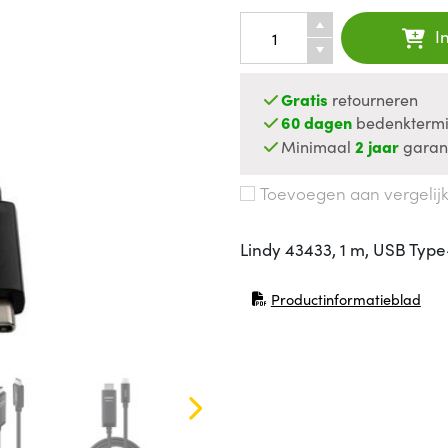
I
Gratis
retourneren
60 dagen
bedenktermi
Minimaal
2 jaar
garan
Toevoegen aan vergelij
Lindy 43433, 1 m, USB Type
Productinformatieblad
(opent in nieuw venster)