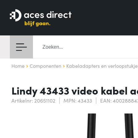
Home
Componenten
Kabeladapters en verloopstukje
Lindy 43433 video kabel 
Artikelnr: 20651102
MPN: 43433
EAN: 40028884