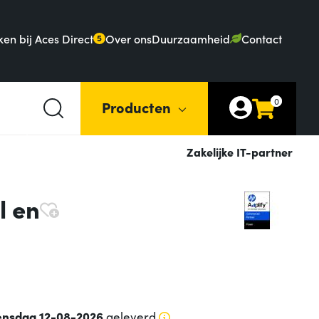
en bij Aces Direct
Over ons
Duurzaamheid
Contact
5
0
Producten
Zakelijke IT-partner
l en
nsdag 12-08-2026
geleverd