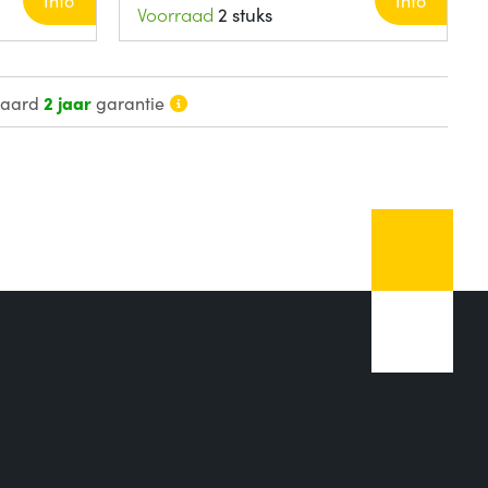
Info
Info
Voorraad
2 stuks
daard
2 jaar
garantie