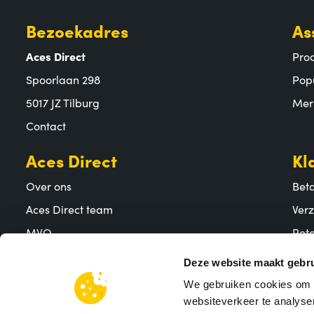
Bezoekadres
As
Aces Direct
Pro
Spoorlaan 298
Pop
5017 JZ Tilburg
Mer
Contact
Aces Direct
Kl
Over ons
Bet
Aces Direct team
Ver
MVO
Reto
Vacatures
Vee
Deze website maakt gebru
We gebruiken cookies om c
websiteverkeer te analyser