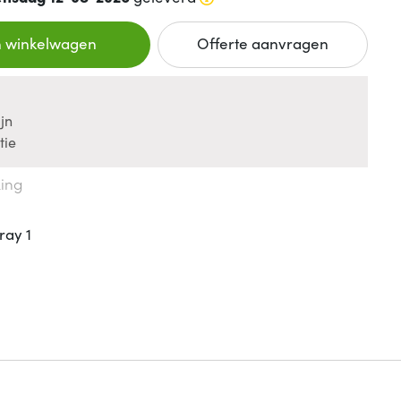
n winkelwagen
Offerte aanvragen
jn
tie
king
ray 1