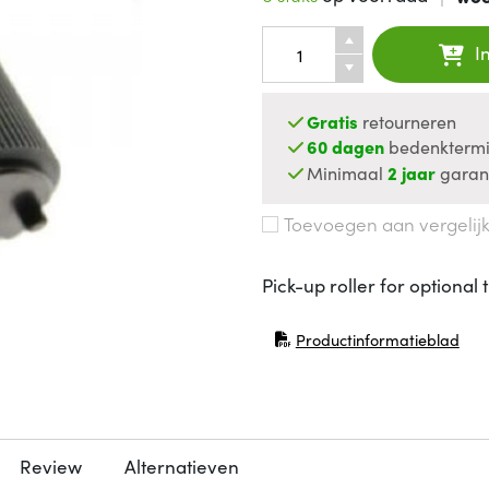
I
Gratis
retourneren
60 dagen
bedenktermi
Minimaal
2 jaar
garan
Toevoegen aan vergelij
Pick-up roller for optional t
Productinformatieblad
(opent in nieuw venster)
Review
Alternatieven