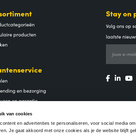
sortiment
Stay on 
ductcategorieën
Volg ons op so
ulaire producten
laatste nieuw
ken
Jouw e-mail
antenservice
alen
zending en bezorging
uren en garantie
lgestelde vragen
ik van cookies
ontent en advertenties te personaliseren, voor social media o
en. Je gaat akkoord met onze cookies als je de website blijft ge