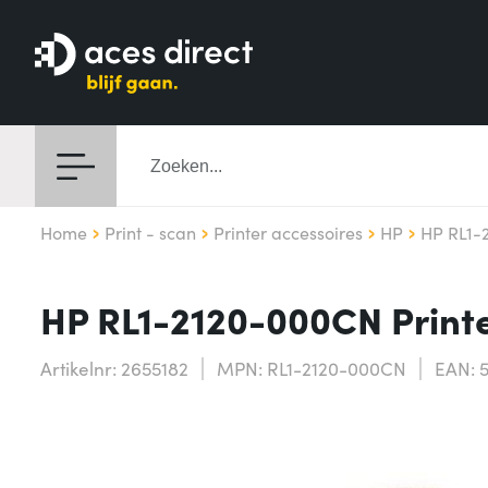
Home
Print - scan
Printer accessoires
HP
HP RL1-
HP RL1-2120-000CN Print
Artikelnr: 2655182
MPN: RL1-2120-000CN
EAN: 