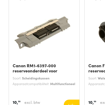
Canon RM1-6397-000
Canon F
reserveonderdeel voor
reserve
Soort:
Scheidingskussen
Soort:
Wal
Apparaatcompatibiliteit:
Multifunctioneel
Apparaatco
10,
10,
excl. btw
ex
50
50