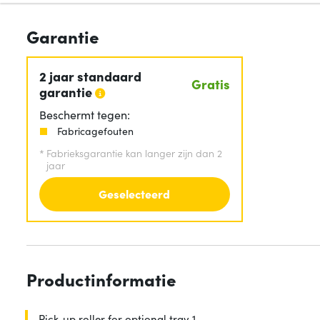
Garantie
2 jaar standaard
Gratis
garantie
Beschermt tegen:
Fabricagefouten
*
Fabrieksgarantie kan langer zijn dan 2
jaar
Geselecteerd
Productinformatie
Pick-up roller for optional tray 1