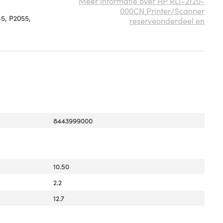
Meer informatie over HP RL1-2120-
000CN Printer/Scanner
35, P2055,
reserveonderdeel en
8443999000
10.50
2.2
12.7