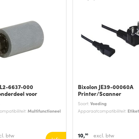
L2-6637-000
Bixolon JE39-00060A
onderdeel voor
Printer/Scanner
s
Soort:
Voeding
mpatibiliteit:
Multifunctioneel
Apparaatcompatibiliteit:
Etike
10,
cl. btw
excl. btw
90