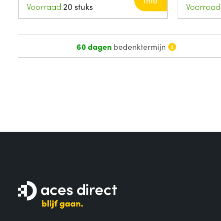
Info
Voorraad
20 stuks
Voorraad
60 dagen
bedenktermijn