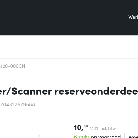
Werk
2120-000CN
er/Scanner reserveonderdee
5704327579588
10,
50
12,
71
incl. btw
6 stuks
op voorraad
woe