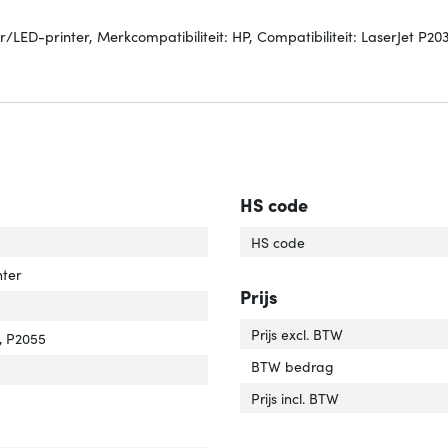
/LED-printer, Merkcompatibiliteit: HP, Compatibiliteit: LaserJet P20
HS code
'
er 'Soort'
HS code
raatcompatibiliteit'
ver 'Apparaatcompatibiliteit'
nter
Prijs
compatibiliteit'
er 'Merkcompatibiliteit'
Prijs excl. BTW
tibiliteit'
er 'Compatibiliteit'
, P2055
BTW bedrag
r van het product'
er 'Kleur van het product'
Prijs incl. BTW