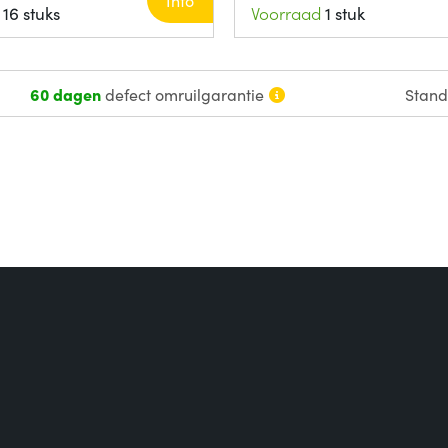
Info
16 stuks
Voorraad
1 stuk
60 dagen
defect omruilgarantie
Stan