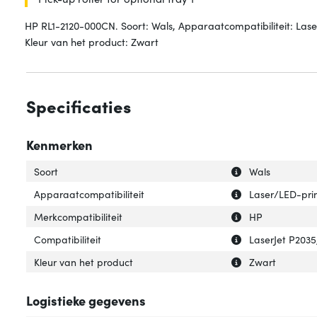
HP RL1-2120-000CN. Soort: Wals, Apparaatcompatibiliteit: Laser
Kleur van het product: Zwart
Specificaties
Kenmerken
Uitleg over 'Soort
Verberg uitleg ov
Soort
Wals
Uitleg over 'Appa
Verberg uitleg o
Apparaatcompatibiliteit
Laser/LED-pri
Uitleg over 'Merk
Verberg uitleg ov
Merkcompatibiliteit
HP
Uitleg over 'Compa
Verberg uitleg ov
Compatibiliteit
LaserJet P2035
Uitleg over 'Kleu
Verberg uitleg ov
Kleur van het product
Zwart
Logistieke gegevens