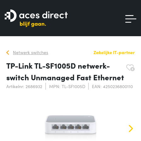
Netwerk switches
Zakelijke IT-partner
TP-Link TL-SF1005D netwerk-
switch Unmanaged Fast Ethernet
Artikelnr: 2686932
MPN: TL-SF1005D
EAN: 4250236800110