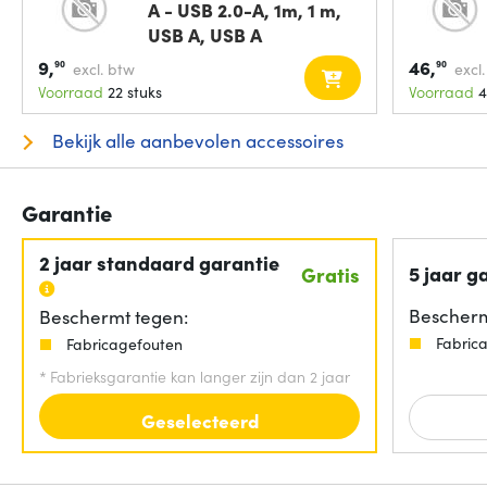
A - USB 2.0-A, 1m, 1 m,
USB A, USB A
9,
46,
90
90
excl. btw
excl
Voorraad
22 stuks
Voorraad
4
Bekijk alle aanbevolen accessoires
Garantie
2 jaar standaard garantie
5 jaar g
Gratis
Bescherm
Beschermt tegen:
Fabric
Fabricagefouten
*
Fabrieksgarantie kan langer zijn dan 2 jaar
Geselecteerd