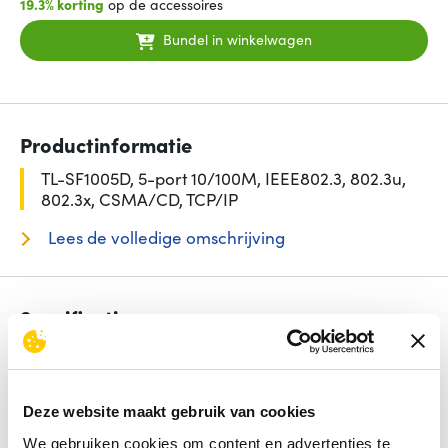
19.3% korting
op de accessoires
Bundel in winkelwagen
Productinformatie
TL-SF1005D, 5-port 10/100M, IEEE802.3, 802.3u,
802.3x, CSMA/CD, TCP/IP
Lees de volledige omschrijving
Specificaties
Aantal basis-switching RJ-45 Ethernet-poorten
5
Switch type
Unmanaged
Power over Ethernet (PoE)
Nee
Deze website maakt gebruik van cookies
Type basis-switching RJ-45 Ethernet-poorten
Fast
Ethernet (10/100)
We gebruiken cookies om content en advertenties te