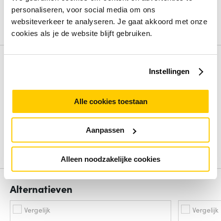
Koperen ethernetbekabelingstechnologie
10GBASE-
personaliseren, voor social media om ons
T
websiteverkeer te analyseren. Je gaat akkoord met onze
Bekijk alle specificaties
cookies als je de website blijft gebruiken.
Review
Instellingen
Beoordelingen binnenkort beschikbaar
Alle cookies toestaan
Deel je ervaring met het product door het schrijven van een
review.
Aanpassen
Schrijf een review
Alleen noodzakelijke cookies
Alternatieven
Vergelijk
Vergelijk