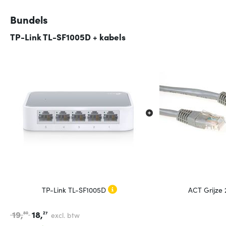
Bundels
TP-Link TL-SF1005D + kabels
TP-Link TL-SF1005D
ACT Grijze
19,
18,
80
27
excl. btw