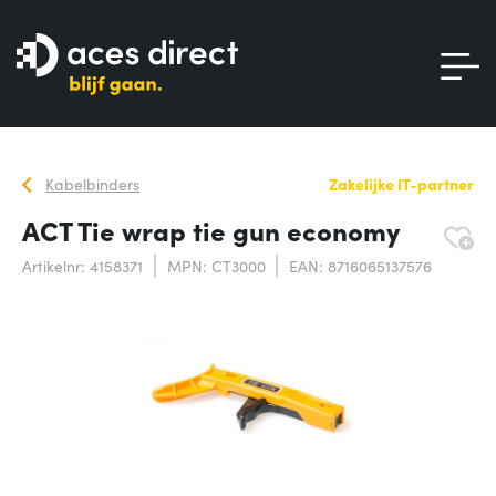
Kabelbinders
Zakelijke IT-partner
ACT Tie wrap tie gun economy
Artikelnr: 4158371
MPN: CT3000
EAN: 8716065137576