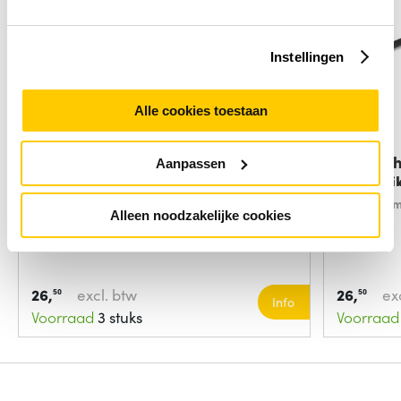
Instellingen
Alle cookies toestaan
LogiLink KAB0013 kabelbinder
StarTec
Aanpassen
Zilver
Herbrui
Soort:
Losm
Alleen noodzakelijke cookies
26,
excl. btw
26,
ex
50
50
Info
Voorraad
3 stuks
Voorraad