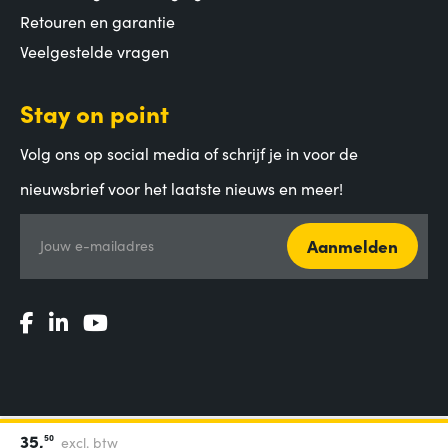
Retouren en garantie
Veelgestelde vragen
Stay on point
Volg ons op social media of schrijf je in voor de
nieuwsbrief voor het laatste nieuws en meer!
Aanmelden
Jouw e-mailadres
35,
50
excl. btw
Algemene voorwaarden
|
Privacy Statement
|
Coordinated