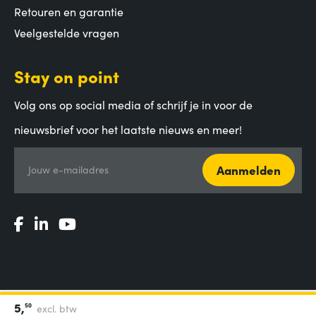
Retouren en garantie
Veelgestelde vragen
Stay on point
Volg ons op social media of schrijf je in voor de
nieuwsbrief voor het laatste nieuws en meer!
Aanmelden
Jouw e-mailadres
5,
50
excl. btw
Algemene voorwaarden
|
Privacy Statement
|
Coordinated