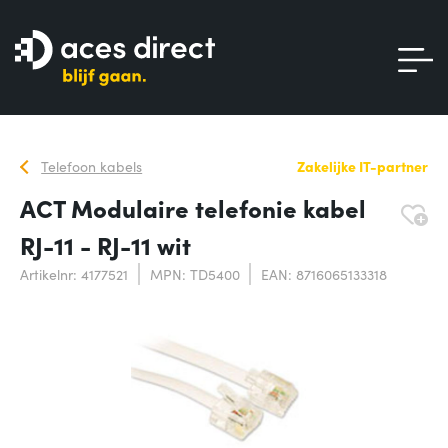
Telefoon kabels
Zakelijke IT-partner
ACT Modulaire telefonie kabel
RJ-11 - RJ-11 wit
Artikelnr: 4177521
MPN: TD5400
EAN: 8716065133318