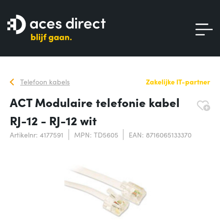
Telefoon kabels
Zakelijke IT-partner
ACT Modulaire telefonie kabel
RJ-12 - RJ-12 wit
Artikelnr: 4177591
MPN: TD5605
EAN: 8716065133370