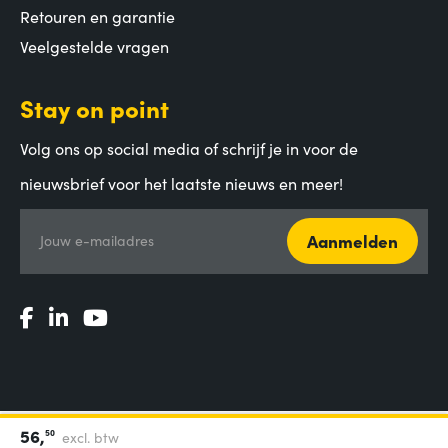
Retouren en garantie
Veelgestelde vragen
Stay on point
Volg ons op social media of schrijf je in voor de
nieuwsbrief voor het laatste nieuws en meer!
Aanmelden
Jouw e-mailadres
56,
50
excl. btw
Algemene voorwaarden
|
Privacy Statement
|
Coordinated