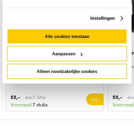
Instellingen
Alle cookies toestaan
Neomounts by Newstar Neomounts
Ergotro
Aanpassen
nuc/thin
Soort:
Bure
Alleen noodzakelijke cookies
55,-
excl. btw
55,-
ex
Info
Voorraad
7 stuks
Voorraad