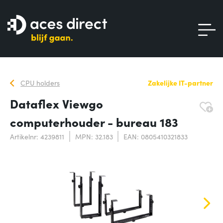
CPU holders
Zakelijke IT-partner
Dataflex Viewgo
computerhouder - bureau 183
Artikelnr: 4239811
MPN: 32.183
EAN: 0805410321833