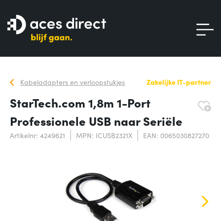
Kabeladapters en verloopstukjes
Zakelijke IT-partner
StarTech.com 1,8m 1-Port
Professionele USB naar Seriële
Artikelnr: 4249621
MPN: ICUSB2321X
EAN: 0065030827270