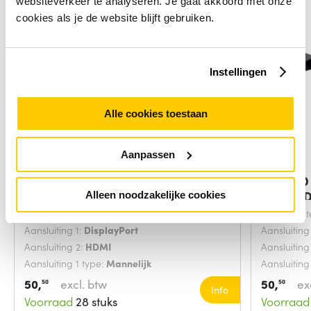
websiteverkeer te analyseren. Je gaat akkoord met onze
cookies als je de website blijft gebruiken.
Instellingen
Alle cookies toestaan
Aanpassen
CLUB3D DisplayPort1.4 to HDMI
CLUB3D 
1.4 to H
Alleen noodzakelijke cookies
Snoerlengte:
0.21 Meters
Snoerlengt
Aansluiting 1:
DisplayPort
Aansluiting
Aansluiting 2:
HDMI
Aansluiting
Aansluiting 1 type:
Mannelijk
Aansluiting
50,
excl. btw
50,
ex
50
50
Info
Voorraad
28 stuks
Voorraad