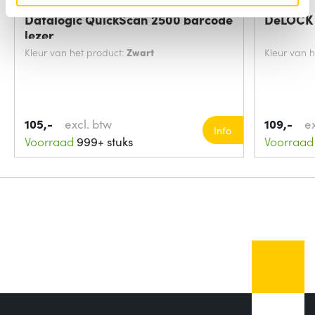
Datalogic QuickScan 2500 barcode
DeLOCK 
lezer
Kleur van het product:
Zwart
Kleur van 
105,-
excl. btw
109,-
e
Info
Voorraad
999+ stuks
Voorraad