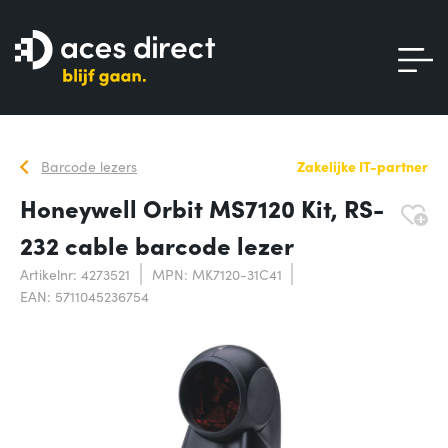
Barcode lezers
Zakelijke IT-partner
Honeywell Orbit MS7120 Kit, RS-
232 cable barcode lezer
Artikelnr: 4273521
MPN: MK7120-31C41
EAN: 5711045236754