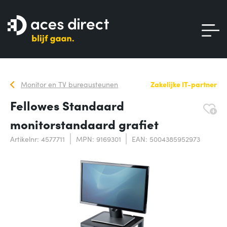
Monitor en TV bureausteunen
Zakelijke IT-partner
Fellowes Standaard
monitorstandaard grafiet
Artikelnr: 4577711
MPN: 9169301
EAN: 5004385952973