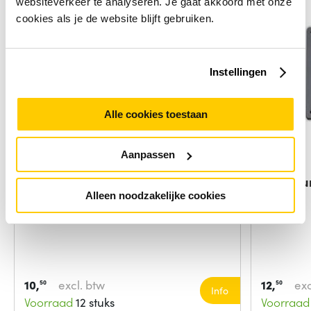
websiteverkeer te analyseren. Je gaat akkoord met onze
cookies als je de website blijft gebruiken.
Instellingen
Alle cookies toestaan
Aanpassen
HP desktop Mini chassis-
Neomoun
towerstandaard
vesa
Alleen noodzakelijke cookies
Kleur van het product:
Zwart
10,
excl. btw
12,
exc
50
50
Info
Voorraad
12 stuks
Voorraad