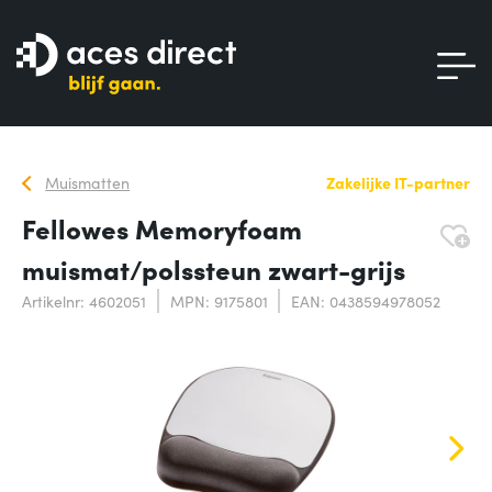
Muismatten
Zakelijke IT-partner
Fellowes Memoryfoam
muismat/polssteun zwart-grijs
Artikelnr: 4602051
MPN: 9175801
EAN: 0438594978052