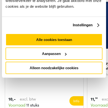
websiteverkeer te analyseren. Je gaat akkoord met onze
cookies als je de website blijft gebruiken.
Instellingen
Alle cookies toestaan
Aanpassen
Gembird MP-GAME-M muismat
Trust B
Game-muismat
muismat
Alleen noodzakelijke cookies
Kleur van het product:
Zwart
Kleur van 
10,-
excl. btw
11,
exc
50
Info
Voorraad
11 stuks
Voorraad