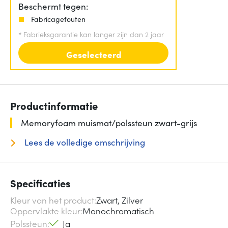
Beschermt tegen:
Fabricagefouten
*
Fabrieksgarantie kan langer zijn dan 2 jaar
Geselecteerd
Productinformatie
Memoryfoam muismat/polssteun zwart-grijs
Lees de volledige omschrijving
Specificaties
Kleur van het product
Zwart, Zilver
Oppervlakte kleur
Monochromatisch
Polssteun
Ja