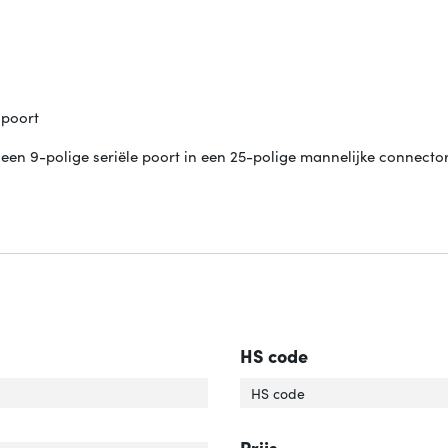
 poort
 9-polige seriële poort in een 25-polige mannelijke connector
HS code
uiting 1 type'
er 'Aansluiting 1 type'
HS code
luiting 2 type'
er 'Aansluiting 2 type'
Prijs