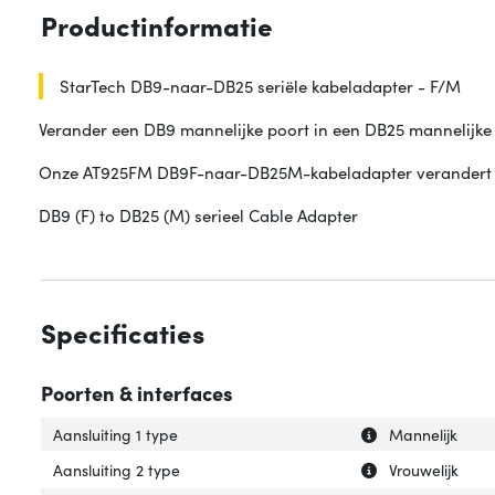
Productinformatie
StarTech DB9-naar-DB25 seriële kabeladapter - F/M
Verander een DB9 mannelijke poort in een DB25 mannelijke
Onze AT925FM DB9F-naar-DB25M-kabeladapter verandert een
DB9 (F) to DB25 (M) serieel Cable Adapter
Specificaties
Poorten & interfaces
Uitleg over 'Aansl
Verberg uitleg ov
Aansluiting 1 type
Mannelijk
Uitleg over 'Aans
Verberg uitleg ov
Aansluiting 2 type
Vrouwelijk