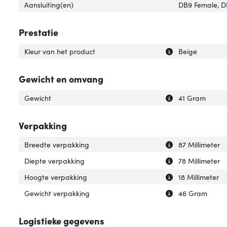
Aansluiting(en)
DB9 Female, 
Prestatie
Uitleg over 'Kleu
Verberg uitleg ov
Kleur van het product
Beige
Gewicht en omvang
Uitleg over 'Gewi
Verberg uitleg o
Gewicht
41 Gram
Verpakking
Uitleg over 'Bre
Verberg uitleg o
Breedte verpakking
87 Millimeter
Uitleg over 'Die
Verberg uitleg o
Diepte verpakking
78 Millimeter
Uitleg over 'Hoo
Verberg uitleg o
Hoogte verpakking
18 Millimeter
Uitleg over 'Gew
Verberg uitleg o
Gewicht verpakking
46 Gram
Logistieke gegevens