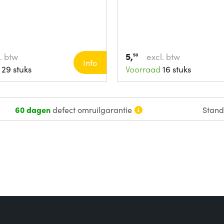
5,
. btw
excl. btw
50
Info
29 stuks
Voorraad
16 stuks
60 dagen
defect omruilgarantie
Stan