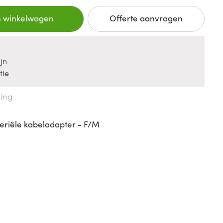
n winkelwagen
Offerte aanvragen
jn
tie
king
eriële kabeladapter - F/M