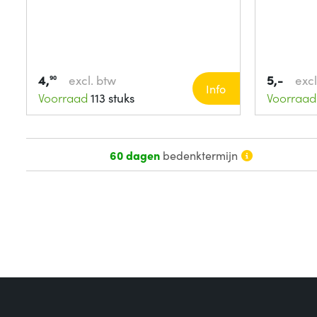
4,
5,-
excl. btw
excl
90
Info
Voorraad
113 stuks
Voorraad
60 dagen
bedenktermijn