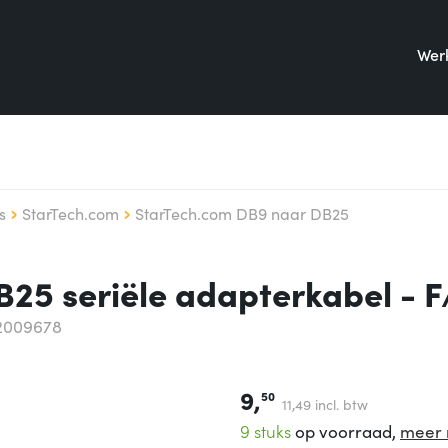
Werk
s
StarTech.com
StarTech.com DB9 naar DB25
25 seriële adapterkabel - 
2009678
9,
50
11,
49
incl. btw
9 stuks
op voorraad,
meer 