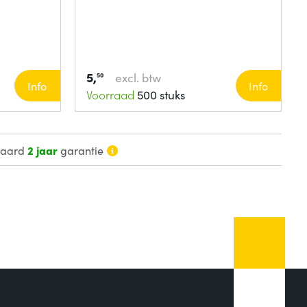
5,
excl. btw
50
Info
Info
Voorraad
500 stuks
daard
2 jaar
garantie