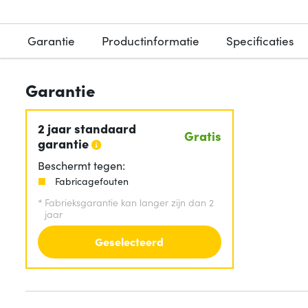
Garantie
Productinformatie
Specificaties
Garantie
2 jaar standaard
Gratis
garantie
Beschermt tegen:
Fabricagefouten
*
Fabrieksgarantie kan langer zijn dan 2
jaar
Geselecteerd