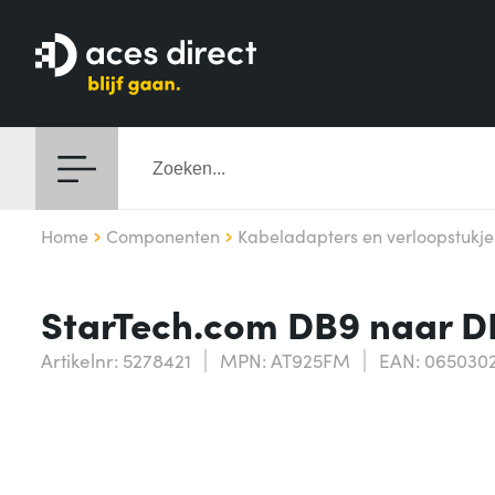
Home
Componenten
Kabeladapters en verloopstukje
StarTech.com DB9 naar DB
Artikelnr: 5278421
MPN: AT925FM
EAN: 065030