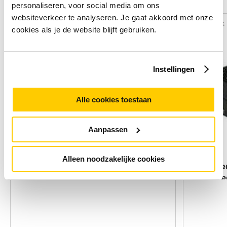
Alternatieven
personaliseren, voor social media om ons
websiteverkeer te analyseren. Je gaat akkoord met onze
Vergelijk
Vergelijk
cookies als je de website blijft gebruiken.
Instellingen
Alle cookies toestaan
Aanpassen
Alleen noodzakelijke cookies
DeLOCK HDMI Adapter 19-p HDMI
C2G Ste
Zwart
2x Stere