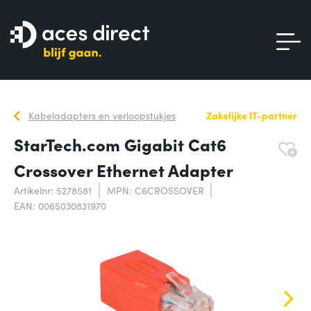
Kabeladapters en verloopstukjes
Zakelijke IT-partner
StarTech.com Gigabit Cat6
Crossover Ethernet Adapter
Artikelnr: 5278581
MPN: C6CROSSOVER
EAN: 0065030831970