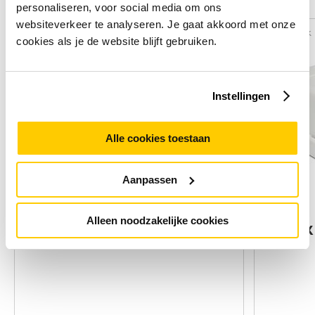
Alternatieven
personaliseren, voor social media om ons
websiteverkeer te analyseren. Je gaat akkoord met onze
Vergelijk
Vergelijk
cookies als je de website blijft gebruiken.
Instellingen
Alle cookies toestaan
Aanpassen
Alleen noodzakelijke cookies
Gembird TG-G1.5-01 heat sink
DeLOCK 
compound 4,5