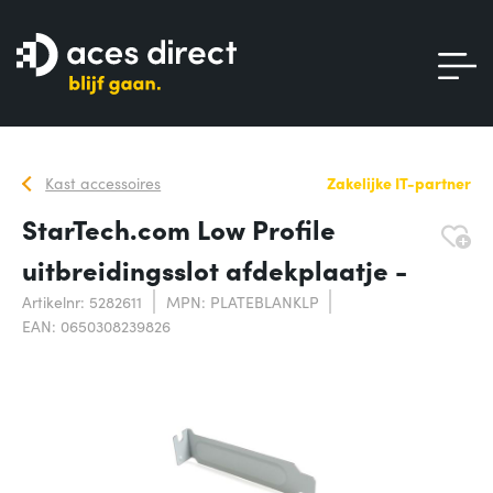
Kast accessoires
Zakelijke IT-partner
StarTech.com Low Profile
uitbreidingsslot afdekplaatje -
Artikelnr: 5282611
MPN: PLATEBLANKLP
EAN: 0650308239826