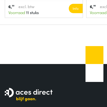
6,
excl. btw
6,
excl
50
90
Info
Voorraad
11 stuks
Voorraad