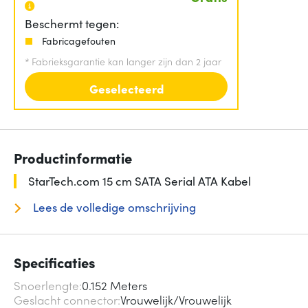
Beschermt tegen:
Fabricagefouten
*
Fabrieksgarantie kan langer zijn dan 2 jaar
Geselecteerd
Productinformatie
StarTech.com 15 cm SATA Serial ATA Kabel
Lees de volledige omschrijving
Specificaties
Snoerlengte
0.152 Meters
Geslacht connector
Vrouwelijk/Vrouwelijk