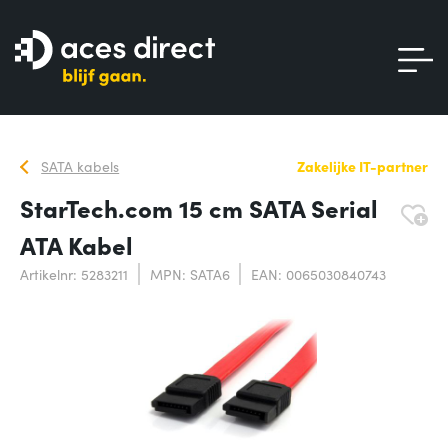
SATA kabels
Zakelijke IT-partner
StarTech.com 15 cm SATA Serial
ATA Kabel
Artikelnr: 5283211
MPN: SATA6
EAN: 0065030840743