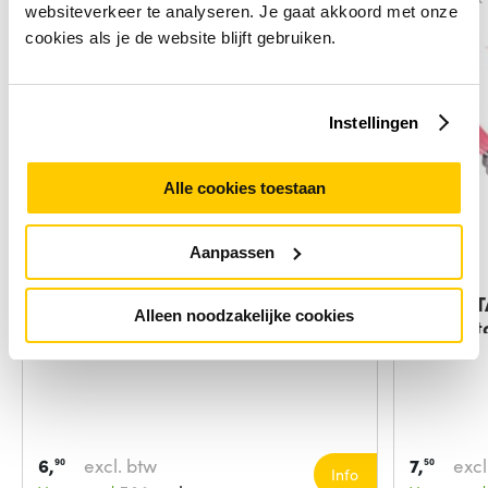
websiteverkeer te analyseren. Je gaat akkoord met onze
cookies als je de website blijft gebruiken.
Instellingen
Alle cookies toestaan
Aanpassen
Microconnect SAT15005C SATA-
ACT SAT
Alleen noodzakelijke cookies
kabel 0,5 m
connect
6,
excl. btw
7,
excl
90
50
Info