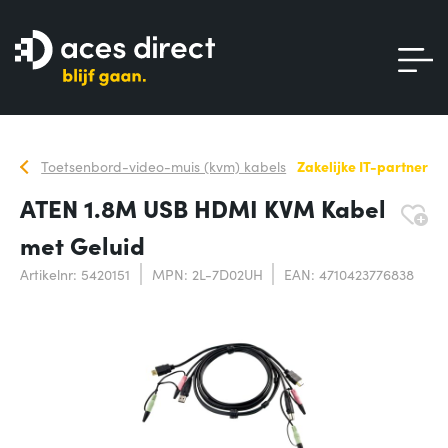
Toetsenbord-video-muis (kvm) kabels
Zakelijke IT-partner
ATEN 1.8M USB HDMI KVM Kabel
met Geluid
Artikelnr: 5420151
MPN: 2L-7D02UH
EAN: 4710423776838