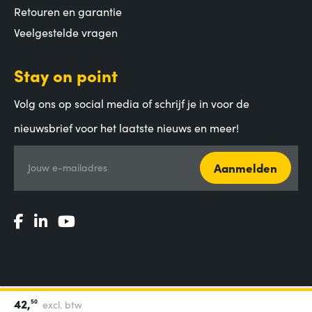
Retouren en garantie
Veelgestelde vragen
Stay on point
Volg ons op social media of schrijf je in voor de
nieuwsbrief voor het laatste nieuws en meer!
Aanmelden
Jouw e-mailadres
42,
50
excl. btw
Algemene voorwaarden
|
Privacy Statement
|
Coordinated