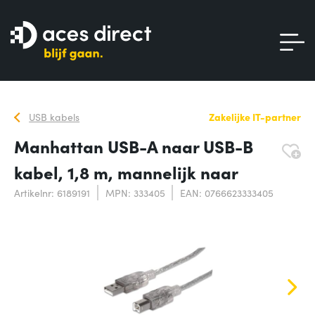
USB kabels
Zakelijke IT-partner
Manhattan USB-A naar USB-B
kabel, 1,8 m, mannelijk naar
Artikelnr: 6189191
MPN: 333405
EAN: 0766623333405