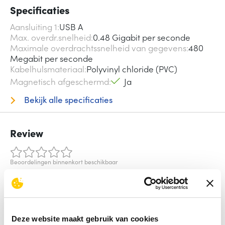
Specificaties
Aansluiting 1
USB A
Max. overdr.snelheid
0.48 Gigabit per seconde
Maximale overdrachtssnelheid van gegevens
480
Megabit per seconde
Kabelhulsmateriaal
Polyvinyl chloride (PVC)
Magnetisch afgeschermd
Ja
Bekijk alle specificaties
Review
Beoordelingen binnenkort beschikbaar
Deel je ervaring met het product door het schrijven van een
review.
Schrijf een review
Deze website maakt gebruik van cookies