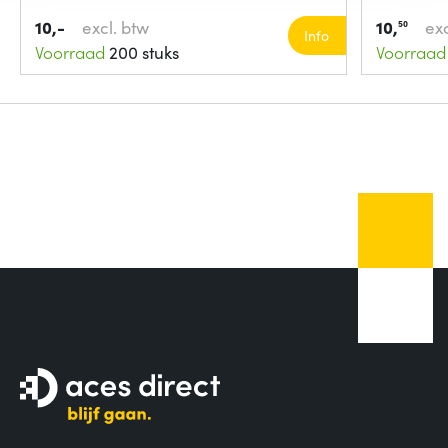
10,-
excl. btw
10,
exc
50
Info
Voorraad
200 stuks
Voorraad