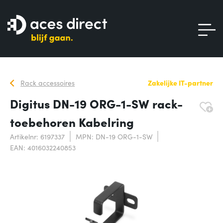
Rack accessoires
Zakelijke IT-partner
Digitus DN-19 ORG-1-SW rack-
toebehoren Kabelring
Artikelnr: 6197337
MPN: DN-19 ORG-1-SW
EAN: 4016032240853