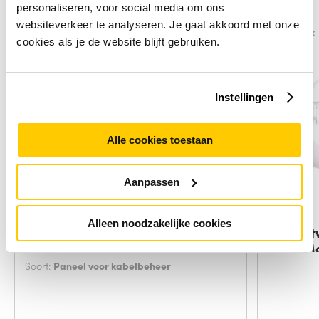
Alternatieven
personaliseren, voor social media om ons
websiteverkeer te analyseren. Je gaat akkoord met onze
Vergelijk
Vergelijk
cookies als je de website blijft gebruiken.
Instellingen
Alle cookies toestaan
Aanpassen
Alleen noodzakelijke cookies
ACT Rangeeroog horizontaal /
HPE Net
vertikaal 1HE
Flush M
Soort:
Paneel voor kabelbeheer