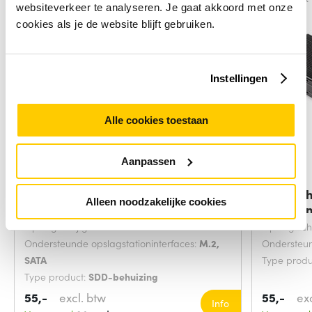
websiteverkeer te analyseren. Je gaat akkoord met onze
cookies als je de website blijft gebruiken.
Instellingen
Alle cookies toestaan
Aanpassen
ICY BOX IB-CR602M-C31 SDD-
StarTec
Alleen noodzakelijke cookies
behuizing Zwart
Behuizi
Opslag schijfgrootte:
M.2 inch
Opslag schi
Ondersteunde opslagstationinterfaces:
M.2,
Ondersteun
SATA
Type produ
Type product:
SDD-behuizing
55,-
excl. btw
55,-
ex
Info