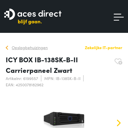
Opslagbehuizingen
Zakelijke IT-partner
ICY BOX IB-138SK-B-II
Carrierpaneel Zwart
Artikelnr: 6199557
MPN: IB-138SK-B-II
EAN: 4250078182962