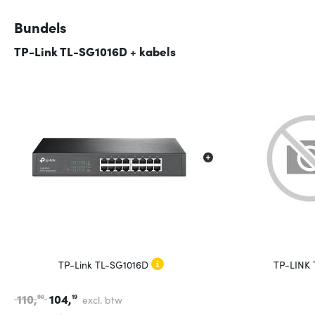
Bundels
TP-Link TL-SG1016D + kabels
TP-Link TL-SG1016D
TP-LINK
110,
104,
90
19
excl. btw