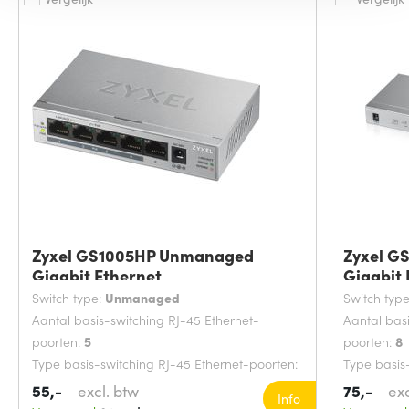
Zyxel GS1005HP Unmanaged
Zyxel G
Gigabit Ethernet
Gigabit 
Switch type:
Unmanaged
Switch typ
Aantal basis-switching RJ-45 Ethernet-
Aantal bas
poorten:
5
poorten:
8
Type basis-switching RJ-45 Ethernet-poorten:
Type basis
Gigabit Ethernet (10/100/1000)
Gigabit Et
55,-
excl. btw
75,-
exc
Info
MAC-adrestabel:
2048 entries
Power over