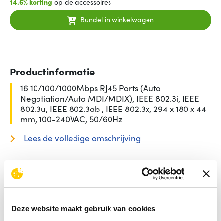
14.6% korting
op de accessoires
Bundel in winkelwagen
Productinformatie
16 10/100/1000Mbps RJ45 Ports (Auto
Negotiation/Auto MDI/MDIX), IEEE 802.3i, IEEE
802.3u, IEEE 802.3ab , IEEE 802.3x, 294 x 180 x 44
mm, 100-240VAC, 50/60Hz
Lees de volledige omschrijving
Specificaties
Aantal basis-switching RJ-45 Ethernet-poorten
16
Switch type
Unmanaged
Deze website maakt gebruik van cookies
Power over Ethernet (PoE)
Nee