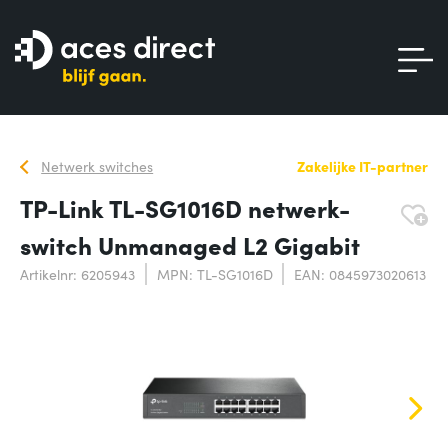
Netwerk switches
Zakelijke IT-partner
TP-Link TL-SG1016D netwerk-
switch Unmanaged L2 Gigabit
Artikelnr: 6205943
MPN: TL-SG1016D
EAN: 0845973020613