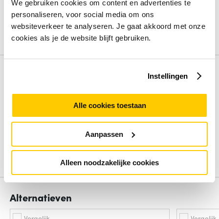
We gebruiken cookies om content en advertenties te
Type basis-switching RJ-45 Ethernet-poorten
Gigabit
Ethernet (10/100/1000)
personaliseren, voor social media om ons
Switch-laag
L2
websiteverkeer te analyseren. Je gaat akkoord met onze
cookies als je de website blijft gebruiken.
Bekijk alle specificaties
Review
Instellingen
Beoordelingen binnenkort beschikbaar
Alle cookies toestaan
Deel je ervaring met het product door het schrijven van een
review.
Aanpassen
Schrijf een review
Alleen noodzakelijke cookies
Alternatieven
Vergelijk
Vergelijk