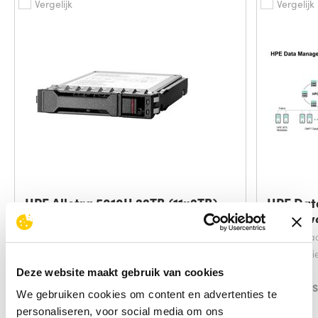
Vergelijk
Vergelijk
HPE Alletra 5010H 22TB (11x2TB)
HPE Da
SAS 12G
Framewo
HDD capaciteit:
22000 GB
HDD capaci
Interface:
SAS
HDD rotati
Soort:
HDD
minuut
Deze website maakt gebruik van cookies
Component voor:
Server/werkplaats
Interface:
We gebruiken cookies om content en advertenties te
57.575,-
excl. btw
61.695,-
personaliseren, voor social media om ons
Info