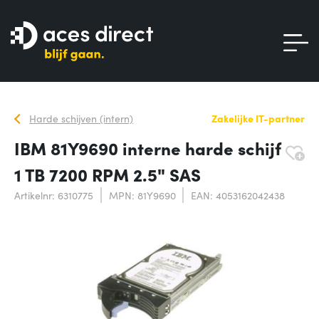
Harde schijven (intern)
Zakelijke IT-partner
IBM 81Y9690 interne harde schijf
1 TB 7200 RPM 2.5" SAS
Artikelnr: 6310775
MPN: 81Y9690
EAN: 4053162042438