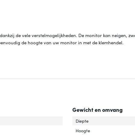
dankzij de vele verstelmogelijkheden. De monitor kan neigen, zw
 eenvoudig de hoogte van uw monitor in met de klemhendel.
Gewicht en omvang
imale schermgrootte'
ver 'Maximale schermgrootte'
Diepte
tagewijze'
ver 'Montagewijze'
Hoogte