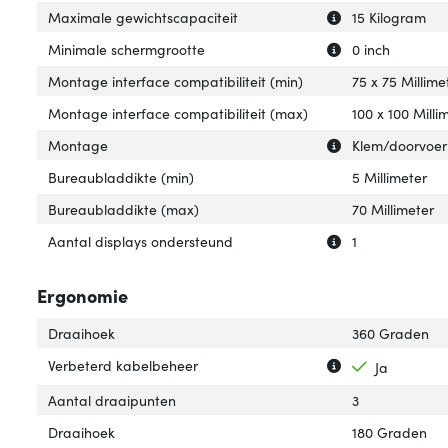
Uitleg over 'Max
Verberg uitleg o
Maximale gewichtscapaciteit
15 Kilogram
Uitleg over 'Min
Verberg uitleg o
Minimale schermgrootte
0 inch
Montage interface compatibiliteit (min)
75 x 75 Millime
Montage interface compatibiliteit (max)
100 x 100 Milli
Uitleg over 'Mon
Verberg uitleg o
Montage
Klem/doorvoer
Bureaubladdikte (min)
5 Millimeter
Bureaubladdikte (max)
70 Millimeter
Uitleg over 'Aan
Verberg uitleg o
Aantal displays ondersteund
1
Ergonomie
Draaihoek
360 Graden
Uitleg over 'Ver
Verberg uitleg o
Verbeterd kabelbeheer
Ja
Aantal draaipunten
3
Draaihoek
180 Graden