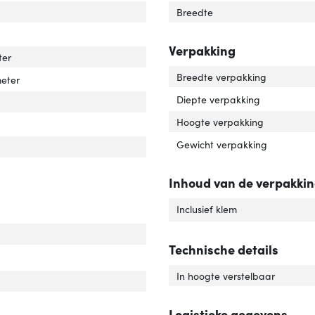
imale gewichtscapaciteit'
ver 'Maximale gewichtscapaciteit'
Breedte
imale schermgrootte'
ver 'Minimale schermgrootte'
Verpakking
ter
Breedte verpakking
meter
Diepte verpakking
tage'
ver 'Montage'
Hoogte verpakking
Gewicht verpakking
tal displays ondersteund'
ver 'Aantal displays ondersteund'
Inhoud van de verpakki
Inclusief klem
Technische details
beterd kabelbeheer'
ver 'Verbeterd kabelbeheer'
In hoogte verstelbaar
Logistieke gegevens