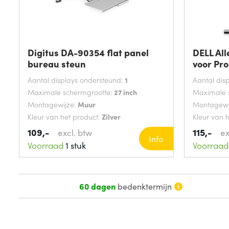
Digitus DA-90354 flat panel
DELL Al
bureau steun
voor Pro
Aantal displays ondersteund:
1
Aantal dis
Maximale schermgrootte:
27 inch
Maximale 
Montagewijze:
Muur
Montagewi
Kleur van het product:
Zilver
Kleur van 
109,-
115,-
excl. btw
ex
Info
Voorraad
1 stuk
Voorraad
60 dagen
bedenktermijn