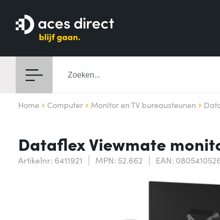
Home
Computer
Monitor en TV bureausteunen
Data
Dataflex Viewmate monit
Artikelnr: 6411921
MPN: 52.662
EAN: 080541052