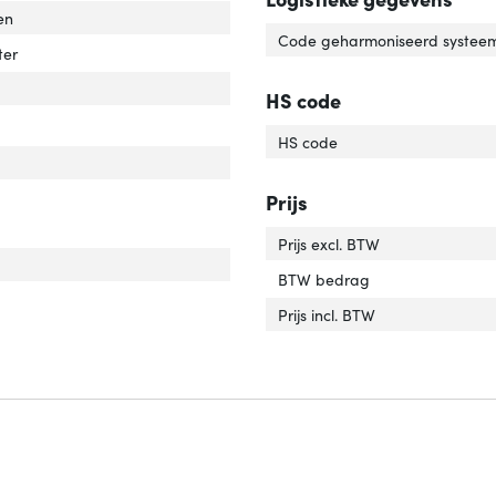
en
Code geharmoniseerd systeem
ter
HS code
oogte verstelbaar'
er 'In hoogte verstelbaar'
HS code
Prijs
Prijs excl. BTW
r van het product'
er 'Kleur van het product'
BTW bedrag
eriaal behuizing'
ver 'Materiaal behuizing'
Prijs incl. BTW