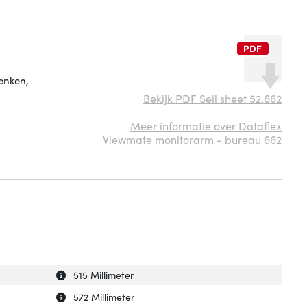
enken,
Bekijk PDF Sell sheet 52.662
Meer informatie over Dataflex
Viewmate monitorarm - bureau 662
Uitleg over 'Diepte'
Verberg uitleg over 'Diepte'
515 Millimeter
Uitleg over 'Hoogte'
Verberg uitleg over 'Hoogte'
572 Millimeter