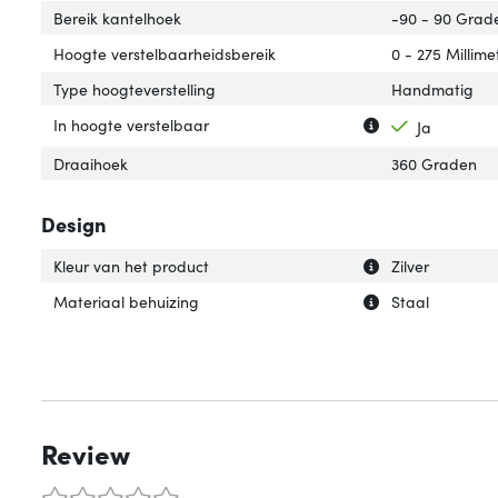
Bereik kantelhoek
-90 - 90 Grad
Hoogte verstelbaarheidsbereik
0 - 275 Millime
Type hoogteverstelling
Handmatig
Uitleg over 'In h
Verberg uitleg ov
In hoogte verstelbaar
Ja
Draaihoek
360 Graden
Design
Uitleg over 'Kleu
Verberg uitleg ov
Kleur van het product
Zilver
Uitleg over 'Mat
Verberg uitleg o
Materiaal behuizing
Staal
Review