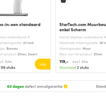
les-in-een standaard
StarTech.com Muurbeu
enkel Scherm
plays ondersteund:
1
Aantal displays ondersteund:
1
schermgrootte:
27 inch
Maximale schermgrootte:
30 i
jze:
Bureau
Montagewijze:
Muur
het product:
Zilver, Zwart
Kleur van het product:
Zilver
119,-
cl. btw
excl. btw
Info
99 stuks
Voorraad
2 stuks
60 dagen
defect omruilgarantie
Stan