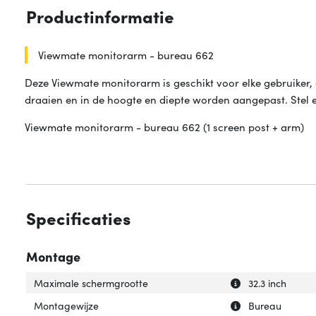
Productinformatie
Viewmate monitorarm - bureau 662
Deze Viewmate monitorarm is geschikt voor elke gebruiker, 
draaien en in de hoogte en diepte worden aangepast. Stel
Viewmate monitorarm - bureau 662 (1 screen post + arm)
Specificaties
Montage
Uitleg over 'Max
Verberg uitleg o
Maximale schermgrootte
32.3 inch
Uitleg over 'Mon
Verberg uitleg o
Montagewijze
Bureau