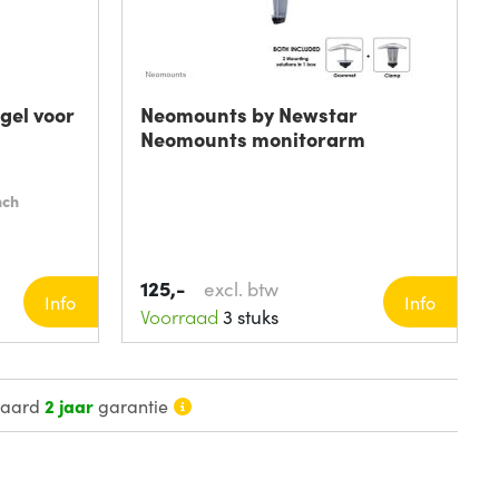
gel voor
Neomounts by Newstar
Neomounts monitorarm
nch
125,-
excl. btw
Info
Info
Voorraad
3 stuks
daard
2 jaar
garantie