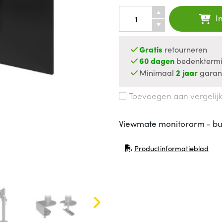
I
Gratis
retourneren
60 dagen
bedenktermi
Minimaal
2 jaar
garan
Toevoegen aan vergelij
Viewmate monitorarm - b
Productinformatieblad
(opent in nieuw venster)