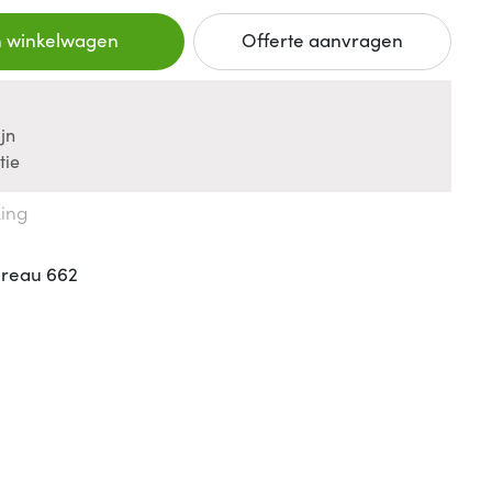
n winkelwagen
Offerte aanvragen
jn
tie
king
ureau 662