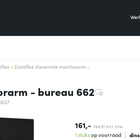
Werk
flex
Dataflex Viewmate monitorarm -
orarm - bureau 662
6627
161,-
194,
81
incl. btw
1 stuks
op voorraad
din