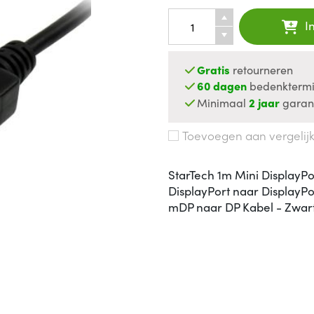
I
Gratis
retourneren
60 dagen
bedenktermi
Minimaal
2 jaar
garan
Toevoegen aan vergelij
StarTech 1m Mini DisplayPo
DisplayPort naar DisplayPo
mDP naar DP Kabel - Zw