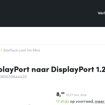
Werk
StarTech.com 1m Mini
layPort naar DisplayPort 1.
0065030844420
8,
90
10,
77
incl. btw
17 stuks
op voorraad,
meer