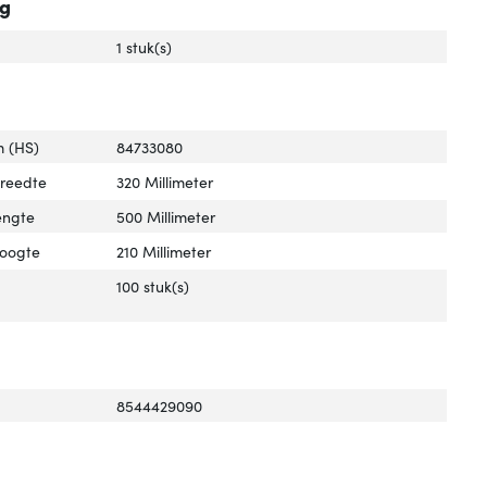
ng
1 stuk(s)
 (HS)
84733080
breedte
320 Millimeter
engte
500 Millimeter
hoogte
210 Millimeter
100 stuk(s)
8544429090