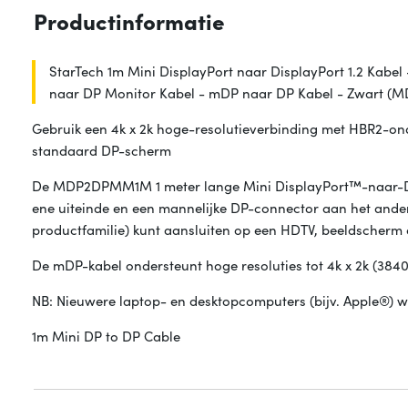
Productinformatie
StarTech 1m Mini DisplayPort naar DisplayPort 1.2 Kabel
naar DP Monitor Kabel - mDP naar DP Kabel - Zwart
Gebruik een 4k x 2k hoge-resolutieverbinding met HBR2-on
standaard DP-scherm
De MDP2DPMM1M 1 meter lange Mini DisplayPort™-naar-Dis
ene uiteinde en een mannelijke DP-connector aan het ander
productfamilie) kunt aansluiten op een HDTV, beeldscherm 
De mDP-kabel ondersteunt hoge resoluties tot 4k x 2k (384
NB: Nieuwere laptop- en desktopcomputers (bijv. Apple®) 
1m Mini DP to DP Cable