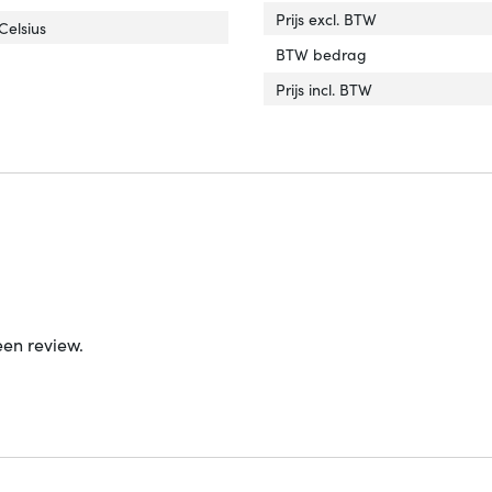
Prijs excl. BTW
ijfstemperatuur (T-T)'
er 'Bedrijfstemperatuur (T-T)'
Celsius
BTW bedrag
Prijs incl. BTW
een review.