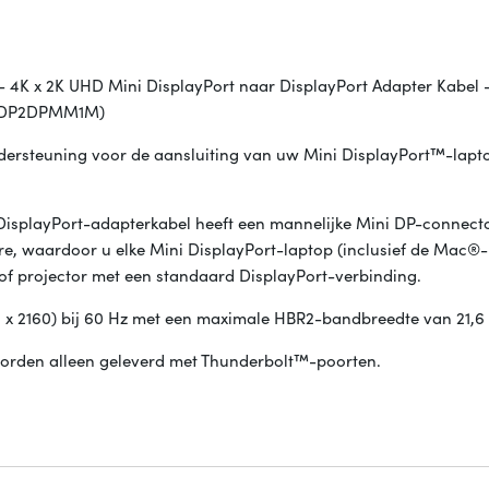
 - 4K x 2K UHD Mini DisplayPort naar DisplayPort Adapter Kabel 
 (MDP2DPMM1M)
dersteuning voor de aansluiting van uw Mini DisplayPort™-lapt
playPort-adapterkabel heeft een mannelijke Mini DP-connecto
e, waardoor u elke Mini DisplayPort-laptop (inclusief de Mac®-
of projector met een standaard DisplayPort-verbinding.
0 x 2160) bij 60 Hz met een maximale HBR2-bandbreedte van 21,6
worden alleen geleverd met Thunderbolt™-poorten.