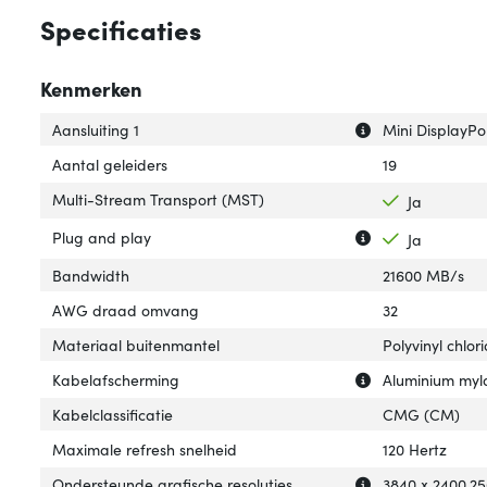
Specificaties
Kenmerken
Uitleg over 'Aansl
Verberg uitleg ov
Aansluiting 1
Mini DisplayPo
Aantal geleiders
19
Multi-Stream Transport (MST)
Ja
Uitleg over 'Plug
Verberg uitleg o
Plug and play
Ja
Bandwidth
21600 MB/s
AWG draad omvang
32
Materiaal buitenmantel
Polyvinyl chlor
Uitleg over 'Kab
Verberg uitleg o
Kabelafscherming
Aluminium myla
Kabelclassificatie
CMG (CM)
Maximale refresh snelheid
120 Hertz
Uitleg over 'Ond
Verberg uitleg o
Ondersteunde grafische resoluties
3840 x 2400,2