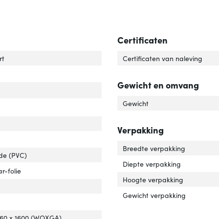
Certificaten
uiting 1'
er 'Aansluiting 1'
rt
Certificaten van naleving
Gewicht en omvang
Gewicht
 and play'
ver 'Plug and play'
Verpakking
Breedte verpakking
ide (PVC)
Diepte verpakking
elafscherming'
ver 'Kabelafscherming'
r-folie
Hoogte verpakking
Gewicht verpakking
ersteunde grafische resoluties'
ver 'Ondersteunde grafische resoluties'
560 x 1600 (WQXGA)