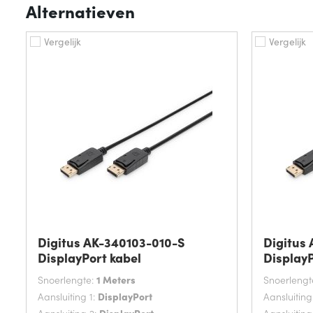
Alternatieven
Vergelijk
Vergelijk
Digitus AK-340103-010-S
Digitus
DisplayPort kabel
DisplayP
Snoerlengte:
1 Meters
Snoerlengt
Aansluiting 1:
DisplayPort
Aansluiting