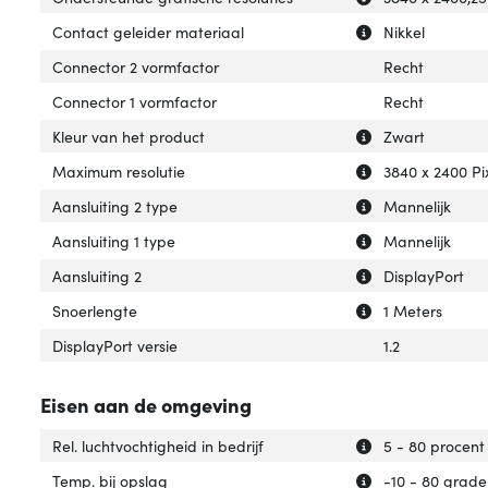
Uitleg over 'Con
Verberg uitleg o
Contact geleider materiaal
Nikkel
Connector 2 vormfactor
Recht
Connector 1 vormfactor
Recht
Uitleg over 'Kleu
Verberg uitleg ov
Kleur van het product
Zwart
Uitleg over 'Max
Verberg uitleg o
Maximum resolutie
3840 x 2400 Pi
Uitleg over 'Aans
Verberg uitleg ov
Aansluiting 2 type
Mannelijk
Uitleg over 'Aansl
Verberg uitleg ov
Aansluiting 1 type
Mannelijk
Uitleg over 'Aansl
Verberg uitleg ov
Aansluiting 2
DisplayPort
Uitleg over 'Snoe
Verberg uitleg o
Snoerlengte
1 Meters
DisplayPort versie
1.2
Eisen aan de omgeving
Uitleg over 'Rel. 
Verberg uitleg ov
Rel. luchtvochtigheid in bedrijf
5 - 80 procent
Uitleg over 'Temp
Verberg uitleg ov
Temp. bij opslag
-10 - 80 grade