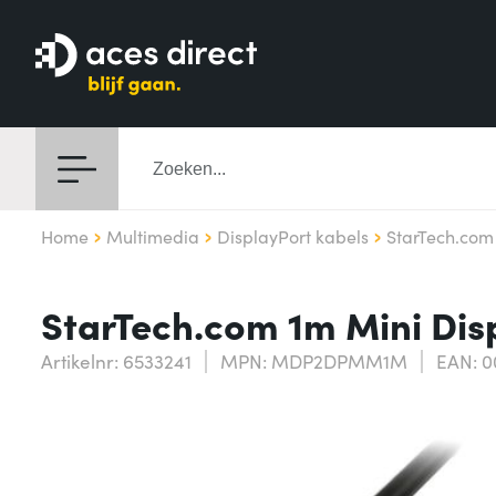
Home
Multimedia
DisplayPort kabels
StarTech.com
StarTech.com 1m Mini Disp
Artikelnr: 6533241
MPN: MDP2DPMM1M
EAN: 