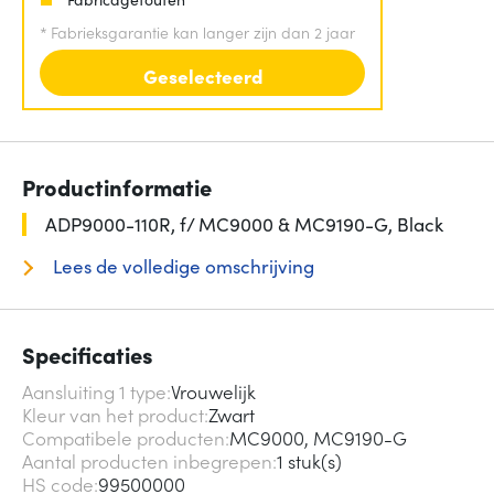
*
Fabrieksgarantie kan langer zijn dan 2 jaar
Geselecteerd
Productinformatie
ADP9000-110R, f/ MC9000 & MC9190-G, Black
Lees de volledige omschrijving
Specificaties
Aansluiting 1 type
Vrouwelijk
Kleur van het product
Zwart
Compatibele producten
MC9000, MC9190-G
Aantal producten inbegrepen
1 stuk(s)
HS code
99500000