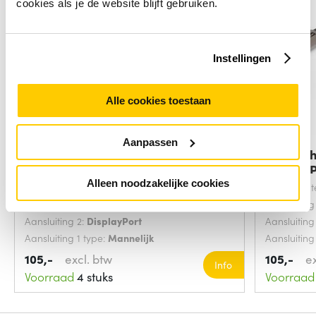
cookies als je de website blijft gebruiken.
Instellingen
Alle cookies toestaan
Aanpassen
StarTech.com HDMI naar
StarTec
DisplayPort kabel
Display
Alleen noodzakelijke cookies
Snoerlengte:
3 Meters
Snoerlengt
Aansluiting 1:
HDMI Type A (Standaard)
Aansluiting
Aansluiting 2:
DisplayPort
Aansluiting
Aansluiting 1 type:
Mannelijk
Aansluiting
105,-
excl. btw
105,-
e
Info
Voorraad
4 stuks
Voorraad