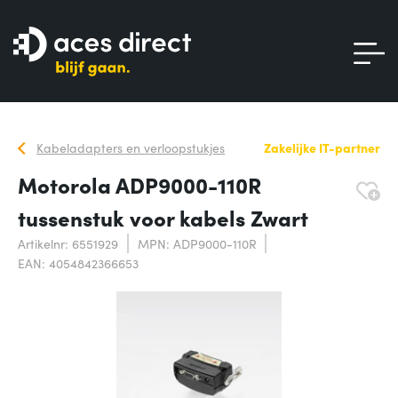
Kabeladapters en verloopstukjes
Zakelijke IT-partner
Motorola ADP9000-110R
tussenstuk voor kabels Zwart
Artikelnr: 6551929
MPN: ADP9000-110R
EAN: 4054842366653