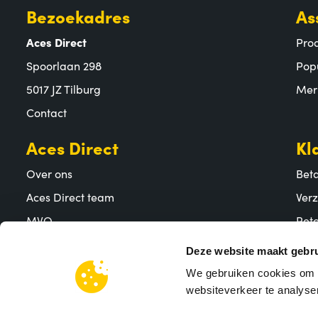
Bezoekadres
As
Aces Direct
Pro
Spoorlaan 298
Pop
5017 JZ Tilburg
Mer
Contact
Aces Direct
Kl
Over ons
Bet
Aces Direct team
Ver
MVO
Reto
Vacatures
Vee
Deze website maakt gebru
We gebruiken cookies om c
websiteverkeer te analyser