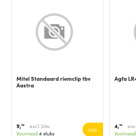
Mitel Standaard riemclip tbv
Agfa LR
Aastra
9,
4,
excl. btw
exc
90
50
Info
Voorraad
4 stuks
Voorraad