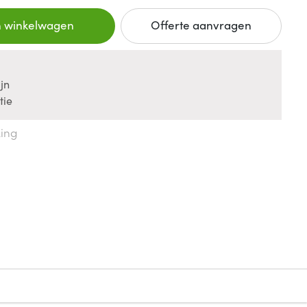
n winkelwagen
Offerte aanvragen
jn
tie
king