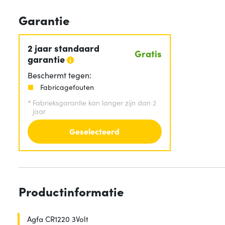
Garantie
2 jaar standaard
Gratis
garantie
Beschermt tegen:
Fabricagefouten
*
Fabrieksgarantie kan langer zijn dan 2
jaar
Geselecteerd
Productinformatie
Agfa CR1220 3Volt