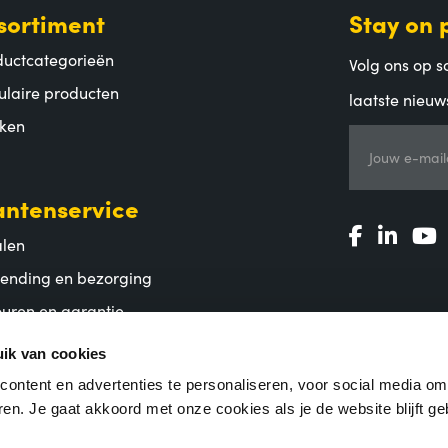
sortiment
Stay on 
ductcategorieën
Volg ons op so
ulaire producten
laatste nieuw
ken
Jouw e-mail
antenservice
alen
zending en bezorging
uren en garantie
lgestelde vragen
ik van cookies
ontent en advertenties te personaliseren, voor social media o
en. Je gaat akkoord met onze cookies als je de website blijft ge