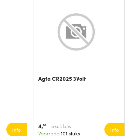
Agfa CR2025 3Volt
4,
excl. btw
50
Info
Info
Voorraad
101 stuks