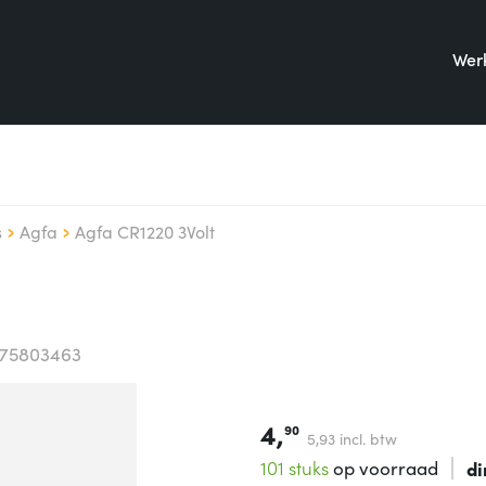
Werk
s
Agfa
Agfa CR1220 3Volt
175803463
4,
90
5,
93
incl. btw
101 stuks
op voorraad
di