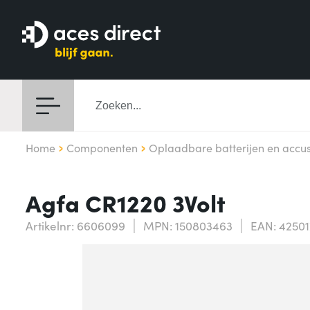
Home
Componenten
Oplaadbare batterijen en accu
Agfa CR1220 3Volt
Artikelnr: 6606099
MPN: 150803463
EAN: 4250