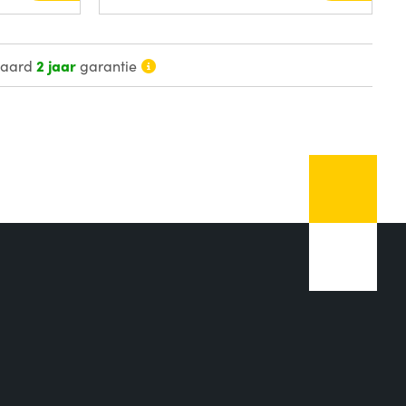
daard
2 jaar
garantie