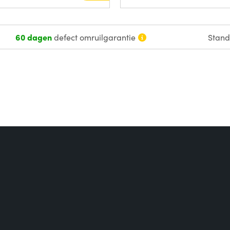
60 dagen
defect omruilgarantie
Stan