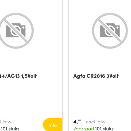
44/AG13 1,5Volt
Agfa CR2016 3Volt
4,
l. btw
excl. btw
50
Info
101 stuks
Voorraad
101 stuks