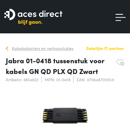
Kabeladapters en verloopstukjes
Zakelijke IT-partner
Jabra 01-0418 tussenstuk voor
kabels GN QD PLX QD Zwart
Artikelnr: 6614623
MPN: 01-0418
EAN: 0706487010531