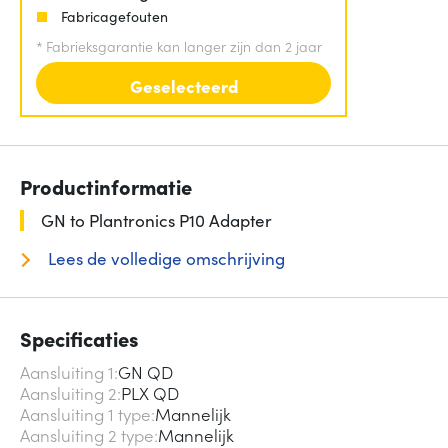
Fabricagefouten
*
Fabrieksgarantie kan langer zijn dan 2 jaar
Geselecteerd
Productinformatie
GN to Plantronics P10 Adapter
Lees de volledige omschrijving
Specificaties
Aansluiting 1
GN QD
Aansluiting 2
PLX QD
Aansluiting 1 type
Mannelijk
Aansluiting 2 type
Mannelijk