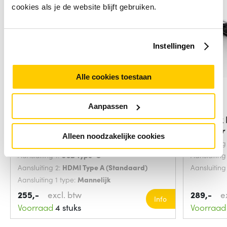
cookies als je de website blijft gebruiken.
Instellingen
Alle cookies toestaan
Aanpassen
StarTech.com 15,2m USB-C naar
Vivolin
HDMI 2.0
adapter
Alleen noodzakelijke cookies
Snoerlengte:
15.2 Meters
Aansluiting
Aansluiting 1:
USB Type-C
Aansluiting
Aansluiting 2:
HDMI Type A (Standaard)
Aansluiting
Aansluiting 1 type:
Mannelijk
255,-
excl. btw
289,-
e
Info
Voorraad
4 stuks
Voorraad