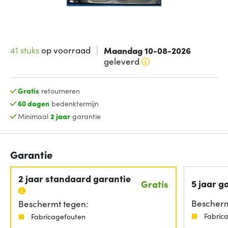
41 stuks
op voorraad
Maandag 10-08-2026
geleverd
Gratis
retourneren
60 dagen
bedenktermijn
Minimaal
2 jaar
garantie
Garantie
2 jaar standaard garantie
5 jaar g
Gratis
Bescherm
Beschermt tegen:
Fabric
Fabricagefouten