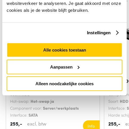
websiteverkeer te analyseren. Je gaat akkoord met onze
cookies als je de website blijft gebruiken.
Instellingen
Alle cookies toestaan
Aanpassen
HPE 861686-H21 interne harde
HPE 300
Alleen noodzakelijke cookies
schijf 1 TB
harde
Soort:
HDD
Component
Hot-swap:
Hot-swap ja
Soort:
HDD
Component voor:
Server/werkplaats
Interface:
Interface:
SATA
Harde schi
255,-
excl. btw
255,-
e
Info