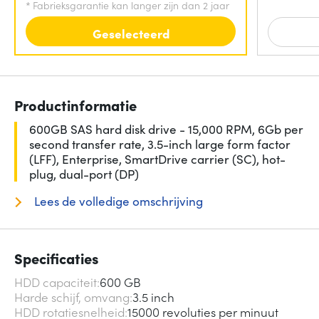
*
Fabrieksgarantie kan langer zijn dan 2 jaar
Geselecteerd
Productinformatie
600GB SAS hard disk drive - 15,000 RPM, 6Gb per
second transfer rate, 3.5-inch large form factor
(LFF), Enterprise, SmartDrive carrier (SC), hot-
plug, dual-port (DP)
Lees de volledige omschrijving
Specificaties
HDD capaciteit
600 GB
Harde schijf, omvang
3.5 inch
HDD rotatiesnelheid
15000 revoluties per minuut