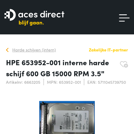
Harde schijven (intern)
Zakelijke IT-partner
HPE 653952-001 interne harde
schijf 600 GB 15000 RPM 3.5"
Artikelnr: 6663205
MPN: 653952-001
EAN: 5711045739750