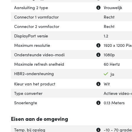
Uitleg over 'Aans
Verberg uitleg ov
Aansluiting 2 type
Vrouwelijk
Connector 1 vormfactor
Recht
Connector 2 vormfactor
Recht
DisplayPort versie
1.2
Uitleg over 'Max
Verberg uitleg o
Maximum resolutie
1920 x 1200 Pix
Uitleg over 'On
Verberg uitleg o
Ondersteunde video-modi
1080p
Maximale refresh snelheid
60 Hertz
HBR2-ondersteuning
Ja
Uitleg over 'Kleu
Verberg uitleg ov
Kleur van het product
Wit
Type converter
Actieve video
Uitleg over 'Snoe
Verberg uitleg o
Snoerlengte
0.13 Meters
Eisen aan de omgeving
Uitleg over 'Temp
Verberg uitleg ov
Temp. bij opslag
-10 - 70 grade