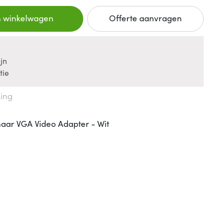
n winkelwagen
Offerte aanvragen
jn
tie
king
naar VGA Video Adapter - Wit