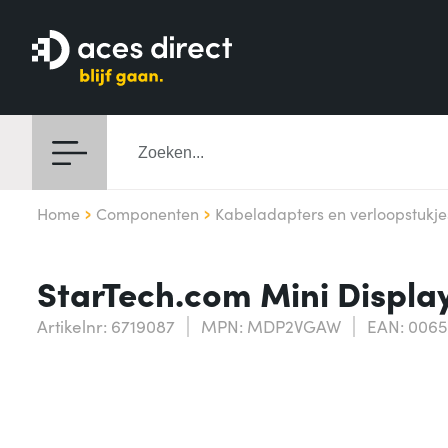
Home
Componenten
Kabeladapters en verloopstukje
StarTech.com Mini Displa
Artikelnr: 6719087
MPN: MDP2VGAW
EAN: 006