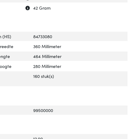
Uitleg over 'Gewicht verpakking'
Verberg uitleg over 'Gewicht verpakking'
42 Gram
 (HS)
84733080
breedte
360 Millimeter
engte
464 Millimeter
hoogte
280 Millimeter
160 stuk(s)
99500000
12.90