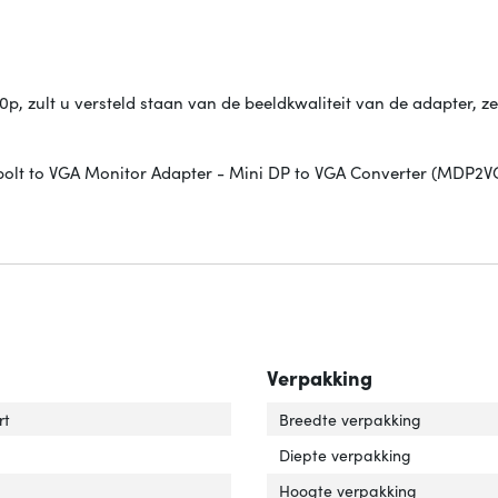
, zult u versteld staan van de beeldkwaliteit van de adapter, zel
rbolt to VGA Monitor Adapter - Mini DP to VGA Converter (MDP2
Verpakking
uiting 1'
er 'Aansluiting 1'
rt
Breedte verpakking
uiting 2'
er 'Aansluiting 2'
Diepte verpakking
uiting 1 type'
er 'Aansluiting 1 type'
Hoogte verpakking