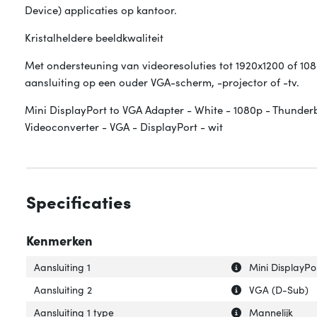
Device) applicaties op kantoor.
Kristalheldere beeldkwaliteit
Met ondersteuning van videoresoluties tot 1920x1200 of 1080p
aansluiting op een ouder VGA-scherm, -projector of -tv.
Mini DisplayPort to VGA Adapter - White - 1080p - Thunde
Videoconverter - VGA - DisplayPort - wit
Specificaties
Kenmerken
Uitleg over 'Aansl
Verberg uitleg ov
Aansluiting 1
Mini DisplayPo
Uitleg over 'Aansl
Verberg uitleg ov
Aansluiting 2
VGA (D-Sub)
Uitleg over 'Aansl
Verberg uitleg ov
Aansluiting 1 type
Mannelijk