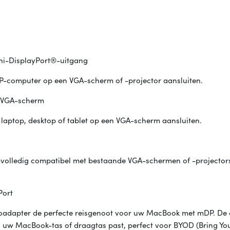
ni-DisplayPort®-uitgang
P-computer op een VGA-scherm of -projector aansluiten.
n VGA-scherm
aptop, desktop of tablet op een VGA-scherm aansluiten.
olledig compatibel met bestaande VGA-schermen of -projectors 
Port
ideoadapter de perfecte reisgenoot voor uw MacBook met mDP. De 
in uw MacBook-tas of draagtas past, perfect voor BYOD (Bring Y