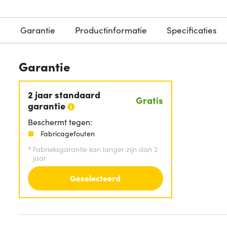
Garantie
Productinformatie
Specificaties
Garantie
2 jaar standaard
Gratis
garantie
Beschermt tegen:
Fabricagefouten
*
Fabrieksgarantie kan langer zijn dan 2
jaar
Geselecteerd