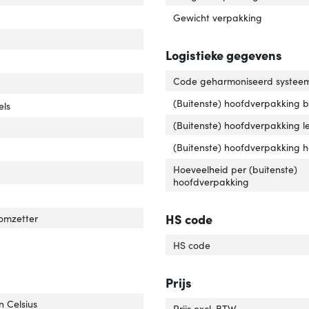
luiting 2 type'
er 'Aansluiting 2 type'
Gewicht verpakking
Logistieke gegevens
Code geharmoniseerd systeem
(Buitenste) hoofdverpakking 
imum resolutie'
ver 'Maximum resolutie'
els
(Buitenste) hoofdverpakking l
dersteunde video-modi'
ver 'Ondersteunde video-modi'
(Buitenste) hoofdverpakking 
Hoeveelheid per (buitenste)
hoofdverpakking
r van het product'
er 'Kleur van het product'
HS code
-omzetter
rlengte'
ver 'Snoerlengte'
HS code
Prijs
. bij opslag'
er 'Temp. bij opslag'
n Celsius
Prijs excl. BTW