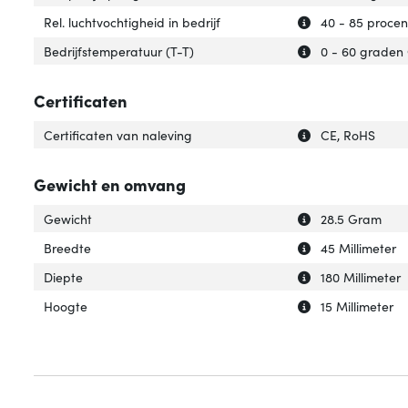
Uitleg over 'Rel. 
Verberg uitleg ov
Rel. luchtvochtigheid in bedrijf
40 - 85 procen
Uitleg over 'Bedr
Verberg uitleg ov
Bedrijfstemperatuur (T-T)
0 - 60 graden 
Certificaten
Uitleg over 'Cert
Verberg uitleg ov
Certificaten van naleving
CE, RoHS
Gewicht en omvang
Uitleg over 'Gewi
Verberg uitleg o
Gewicht
28.5 Gram
Uitleg over 'Bree
Verberg uitleg o
Breedte
45 Millimeter
Uitleg over 'Diep
Verberg uitleg ov
Diepte
180 Millimeter
Uitleg over 'Hoog
Verberg uitleg o
Hoogte
15 Millimeter