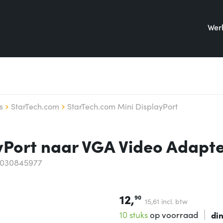
Werk
s
StarTech.com
StarTech.com Mini DisplayPort
yPort naar VGA Video Adapte
5030845977
12,
90
15,
61
incl. btw
10 stuks
op voorraad
di