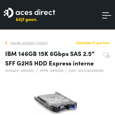
Harde schijven (intern)
Zakelijke IT-partner
IBM 146GB 15K 6Gbps SAS 2.5"
SFF G2HS HDD Express interne
Artikelnr: 6902651
MPN: 49Y6169
EAN: 5051045099288