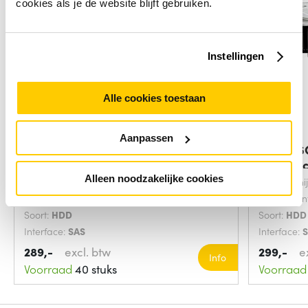
cookies als je de website blijft gebruiken.
Instellingen
Alle cookies toestaan
Aanpassen
HP 146GB 6G SAS 15K rpm SFF
HPE 146
(2.5-inch)
harde sc
Alleen noodzakelijke cookies
HDD capaciteit:
146 GB
Harde schi
Component voor:
Server/werkplaats
Component
Soort:
HDD
Soort:
HDD
Interface:
SAS
Interface:
289,-
excl. btw
299,-
e
Info
Voorraad
40 stuks
Voorraad