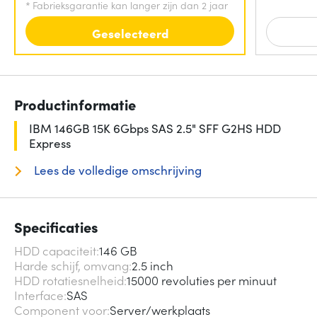
*
Fabrieksgarantie kan langer zijn dan 2 jaar
Geselecteerd
Productinformatie
IBM 146GB 15K 6Gbps SAS 2.5" SFF G2HS HDD
Express
Lees de volledige omschrijving
Specificaties
HDD capaciteit
146 GB
Harde schijf, omvang
2.5 inch
HDD rotatiesnelheid
15000 revoluties per minuut
Interface
SAS
Component voor
Server/werkplaats