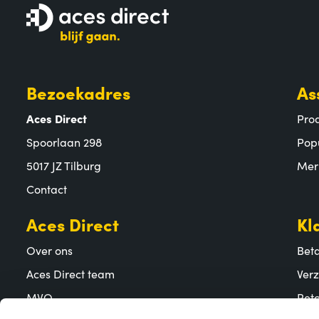
Bezoekadres
As
Aces Direct
Pro
Spoorlaan 298
Pop
5017 JZ Tilburg
Mer
Contact
Aces Direct
Kl
Over ons
Bet
Aces Direct team
Ver
MVO
Reto