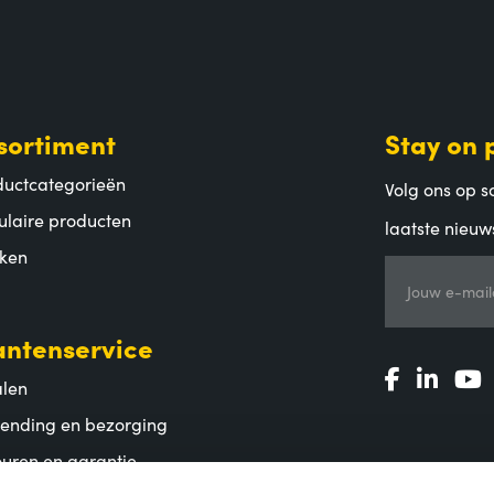
sortiment
Stay on 
ductcategorieën
Volg ons op so
ulaire producten
laatste nieuw
ken
Jouw e-mail
antenservice
alen
zending en bezorging
uren en garantie