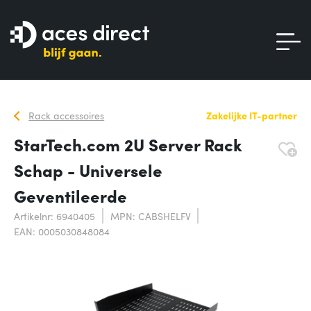
Rack accessoires
Zakelijke IT-partner
StarTech.com 2U Server Rack
Schap - Universele
Geventileerde
Artikelnr: 6940405
MPN: CABSHELFV
EAN: 0005030848084