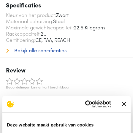
Specificaties
Kleur van het product
Zwart
Materiaal behuizing
Staal
Maximale gewichtscapaciteit
22.6 Kilogram
Rackcapaciteit
2U
Certificering
CE, TAA, REACH
Bekijk alle specificaties
Review
Beoordelingen binnenkort beschikbaar
Deel je ervaring met het product door het schrijven van een
review.
Schrijf een review
Deze website maakt gebruik van cookies