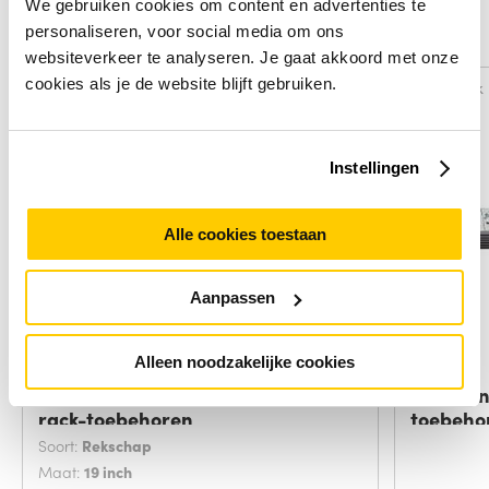
We gebruiken cookies om content en advertenties te
personaliseren, voor social media om ons
Alternatieven
websiteverkeer te analyseren. Je gaat akkoord met onze
cookies als je de website blijft gebruiken.
Vergelijk
Vergelijk
Instellingen
Alle cookies toestaan
Aanpassen
Alleen noodzakelijke cookies
Minkels A000H-000002-900-1
Brennen
rack-toebehoren
toebeho
Soort:
Rekschap
Maat:
19 inch