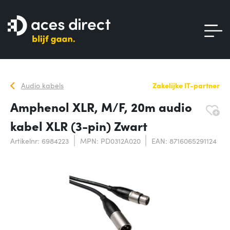
Audio kabels
Zakelijke IT-partner
Amphenol XLR, M/F, 20m audio
kabel XLR (3-pin) Zwart
Artikelnr: 6984223
MPN: PD0312A020
EAN: 8716065291124