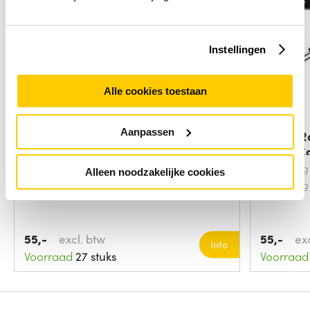
Instellingen
Alle cookies toestaan
Aanpassen
Belkin AV10172BT03-BLK audio
Belkin 
kabel 0,9 m
Audio C
Snoerlengte:
0.9 Meters
Aansluiting
Alleen noodzakelijke cookies
Aansluiting 2:
3.5mm
Aansluiting
55,-
excl. btw
55,-
ex
Info
Voorraad
27 stuks
Voorraad