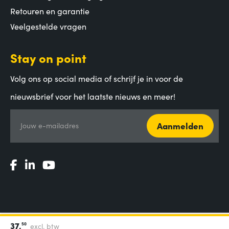
Retouren en garantie
Veelgestelde vragen
Stay on point
Volg ons op social media of schrijf je in voor de
nieuwsbrief voor het laatste nieuws en meer!
Aanmelden
Jouw e-mailadres
37,
50
excl. btw
Algemene voorwaarden
|
Privacy Statement
|
Coordinated