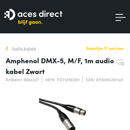
Audio kabels
Zakelijke IT-partner
Amphenol DMX-5, M/F, 1m audio
kabel Zwart
Artikelnr: 6984227
MPN: PD7378D001
EAN: 8716065291148