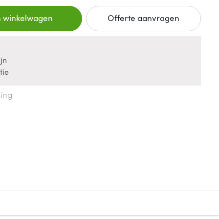
n winkelwagen
Offerte aanvragen
jn
tie
king