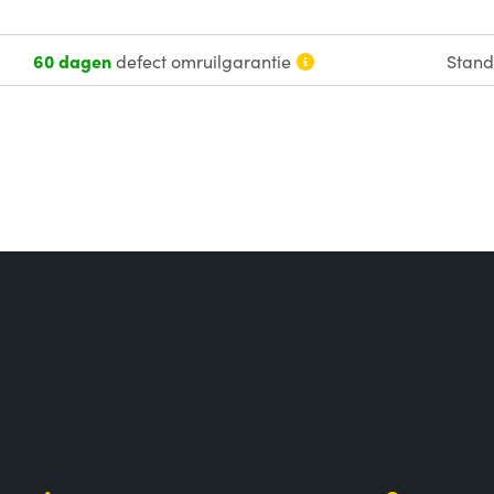
60 dagen
defect omruilgarantie
Stan