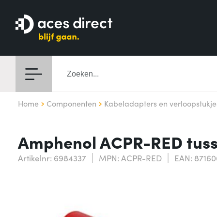
Home
Componenten
Kabeladapters en verloopstukje
Amphenol ACPR-RED tusse
Artikelnr: 6984337
MPN: ACPR-RED
EAN: 8716