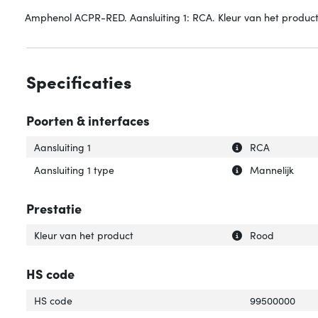
Amphenol ACPR-RED. Aansluiting 1: RCA. Kleur van het produc
Specificaties
Poorten & interfaces
Uitleg over 'Aansl
Verberg uitleg ov
Aansluiting 1
RCA
Uitleg over 'Aansl
Verberg uitleg ov
Aansluiting 1 type
Mannelijk
Prestatie
Uitleg over 'Kleu
Verberg uitleg ov
Kleur van het product
Rood
HS code
HS code
99500000