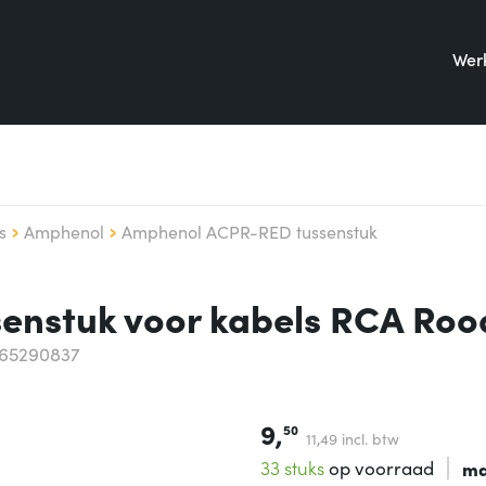
Werk
s
Amphenol
Amphenol ACPR-RED tussenstuk
nstuk voor kabels RCA Roo
065290837
9,
50
11,
49
incl. btw
33 stuks
op voorraad
ma