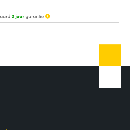
daard
2 jaar
garantie