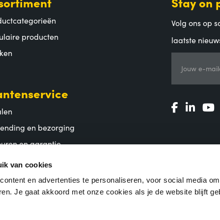
sortiment
Stay on 
ductcategorieën
Volg ons op so
ulaire producten
laatste nieuw
ken
Jouw e-mail
antenservice
alen
zending en bezorging
uren en garantie
lgestelde vragen
ik van cookies
ontent en advertenties te personaliseren, voor social media o
en. Je gaat akkoord met onze cookies als je de website blijft ge