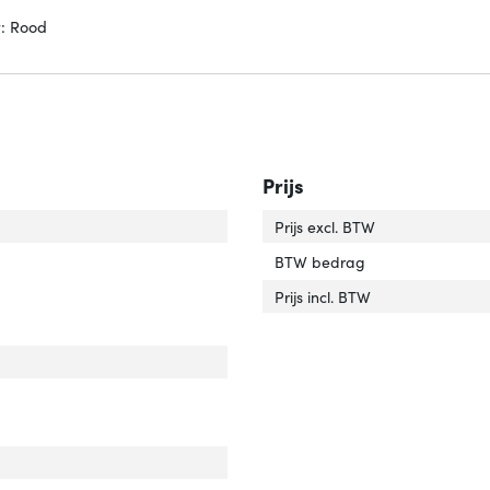
t: Rood
Prijs
uiting 1'
er 'Aansluiting 1'
Prijs excl. BTW
uiting 1 type'
er 'Aansluiting 1 type'
BTW bedrag
Prijs incl. BTW
r van het product'
er 'Kleur van het product'