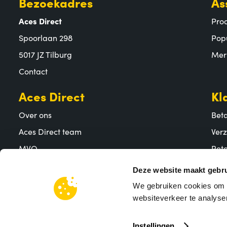
Bezoekadres
As
Aces Direct
Pro
Spoorlaan 298
Pop
5017 JZ Tilburg
Mer
Contact
Aces Direct
Kl
Over ons
Bet
Aces Direct team
Ver
MVO
Reto
Vacatures
Vee
Deze website maakt gebru
We gebruiken cookies om c
websiteverkeer te analyser
Instellingen