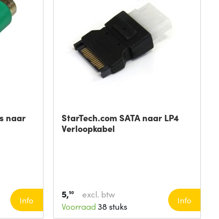
s naar
StarTech.com SATA naar LP4
Verloopkabel
5,
excl. btw
50
Info
Info
Voorraad
38 stuks