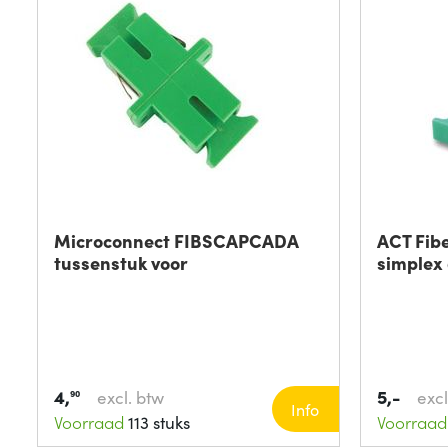
Microconnect FIBSCAPCADA
ACT Fib
tussenstuk voor
simplex
4,
5,-
excl. btw
excl
90
Info
Voorraad
113 stuks
Voorraad