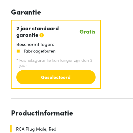
Garantie
2 jaar standaard
Gratis
garantie
Beschermt tegen:
Fabricagefouten
*
Fabrieksgarantie kan langer zijn dan 2
jaar
Geselecteerd
Productinformatie
RCA Plug Male, Red