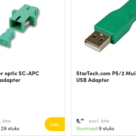
er optic SC-APC
StarTech.com PS/2 Mui
 adapter
USB Adapter
5,
. btw
excl. btw
50
Info
29 stuks
Voorraad
9 stuks